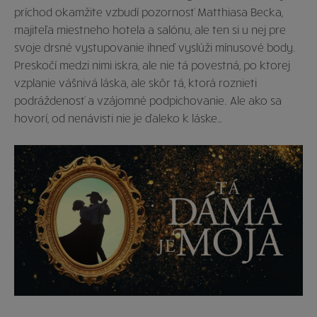
príchod okamžite vzbudí pozornosť Matthiasa Becka,
majiteľa miestneho hotela a salónu, ale ten si u nej pre
svoje drsné vystupovanie ihneď vyslúži mínusové body.
Preskočí medzi nimi iskra, ale nie tá povestná, po ktorej
vzplanie vášnivá láska, ale skôr tá, ktorá roznieti
podráždenosť a vzájomné podpichovanie. Ale ako sa
hovorí, od nenávisti nie je ďaleko k láske…