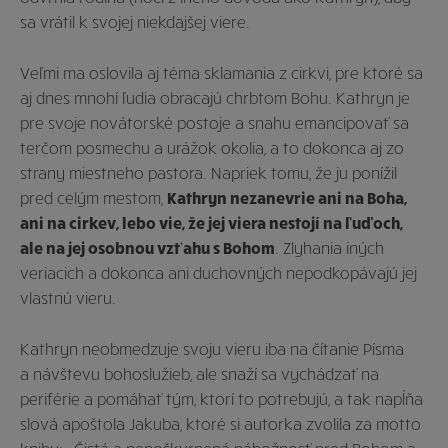
sa vrátil k svojej niekdajšej viere.
Veľmi ma oslovila aj téma sklamania z cirkvi, pre ktoré sa
aj dnes mnohí ľudia obracajú chrbtom Bohu. Kathryn je
pre svoje novátorské postoje a snahu emancipovať sa
terčom posmechu a urážok okolia, a to dokonca aj zo
strany miestneho pastora. Napriek tomu, že ju ponížil
pred celým mestom,
Kathryn nezanevrie ani na Boha,
ani na cirkev, lebo vie, že jej viera nestojí na ľuďoch,
ale na jej osobnou vzťahu s Bohom
. Zlyhania iných
veriacich a dokonca ani duchovných nepodkopávajú jej
vlastnú vieru.
Kathryn neobmedzuje svoju vieru iba na čítanie Písma
a návštevu bohoslužieb, ale snaží sa vychádzať na
periférie a pomáhať tým, ktorí to potrebujú, a tak napĺňa
slová apoštola Jakuba, ktoré si autorka zvolila za motto
knihy: „Čistá a nepoškvrnená nábožnosť pred Bohom a