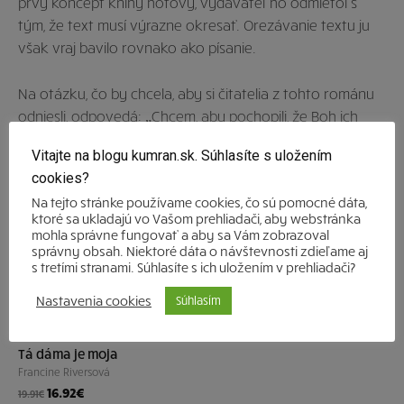
prvý koncept knihy hotový, vydavateľ ho odmietol s
tým, že text musí výrazne okresať. Orezávanie textu ju
však vraj bavilo rovnako ako písanie.
Na otázku, čo by chcela, aby si čitatelia z tohto románu
odniesli, odpovedá: „Chcem, aby pochopili, že Boh ich
bude viesť v každej situácii. On môže všetky ťažké veci,
Vitajte na blogu kumran.sk. Súhlasíte s uložením
ktoré nás v živote postretnú, použiť na dobré, a to nielen
cookies?
pre nás, ale aj pre ľudí okolo nás. Nezameriavajte sa
Na tejto stránke používame cookies, čo sú pomocné dáta,
toľko na to, čo sa deje vo svete; sústreďte sa na to, čo
ktoré sa ukladajú vo Vašom prehliadači, aby webstránka
Boh od vás chce v tejto chvíli.“
mohla správne fungovať a aby sa Vám zobrazoval
správny obsah. Niektoré dáta o návštevnosti zdieľame aj
s tretími stranami. Súhlasíte s ich uložením v prehliadači?
Prajem vám príjemné čítanie!
Nastavenia cookies
Súhlasím
Tá dáma je moja
Francine Riversová
16.92
€
19.91
€