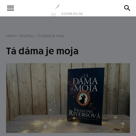
Kumran
Blog
Home
Novinky
Tá dáma je moja
Tá dáma je moja