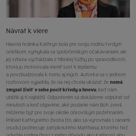
Návrat k viere
Hlavná hrdinka Kathryn bola pre svoju rodinu tvrdým
orieškom, vymykala sa spoločenským očakávaniam, ale
jej vzbura vychádzala z hlbokej túžby po spravodlivosti,
ktorá ju motivovala meniť svet k lepšiemu
a povzbudzovala k tomu aj iných. Autorka sa v jednom
rozhovore vyjadrila, že na nej chcela ukázať, že
nemá
zmysel živiť v sebe pocit krivdy a hnevu
, keď nám
ublížili aj tí najbližší. Odpustením sa dokážeme odpútať od
minulosti a keď objavíme, aké poslanie nám Boh zveril,
môžeme byť pre svoje okolie obrovským požehnaním.
Príklad Kathryninho života (to, ako sa vyrovnala s ranami
osudu) podnecuje zatrpknutého Matthiasa, ktorého tiež
odvrhla rodina (hoci z iného dôvodu ako Kathryn), aby