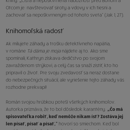
Otcom je: navštevovať siroty a vdovy v ich tiesni a
zachovať sa nepoškvrneným od tohoto sveta“ (Jak 1, 27).
Knihomoľská radosť
Ak milujete záhady a trošku detektívneho napätia,
v románe
Tá dáma je moja
nájdete aj to. Ako sme
spomínali, Kathryn získava dedičstvo po svojom
zavraždenom strýkovi, a celý čas sa snaží zistiť, kto ho
pripravil o život. Pre svoju zvedavosť sa neraz dostane
do nebezpečných situácií, ale vyriešenie tejto záhady vás
rozhodne prekvapí!
Román svojou hrúbkou poteší všetkých knihomoľov.
Autorka priznáva, že to bol dôsledok karantény.
„Čo má
spisovateľka robiť, keď nemôže nikam ísť? Zostáva jej
len písať, písať a písať,“
hovorí so smiechom. Keď bol