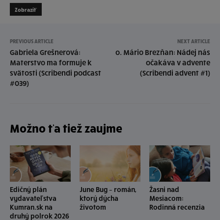
Zobraziť
PREVIOUS ARTICLE
NEXT ARTICLE
Gabriela Grešnerová:
o. Mário Brezňan: Nádej nás
Materstvo ma formuje k
očakáva v advente
svätosti (Scribendi podcast
(Scribendi advent #1)
#039)
Možno ťa tiež zaujme
Edičný plán
June Bug – román,
Žasni nad
vydavateľstva
ktorý dýcha
Mesiacom:
Kumran.sk na
životom
Rodinná recenzia
druhý polrok 2026