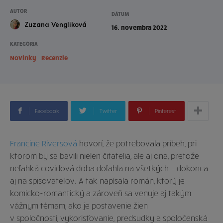
AUTOR
DÁTUM
Zuzana Vengliková
16. novembra 2022
KATEGÓRIA
Novinky
Recenzie
Facebook
Twitter
Pinterest
Francine Riversová
hovorí, že potrebovala príbeh, pri
ktorom by sa bavili nielen čitatelia, ale aj ona, pretože
neľahká covidová doba doľahla na všetkých – dokonca
aj na spisovateľov. A tak napísala román, ktorý je
komicko-romantický a zároveň sa venuje aj takým
vážnym témam, ako je postavenie žien
v spoločnosti, vykorisťovanie, predsudky a spoločenská