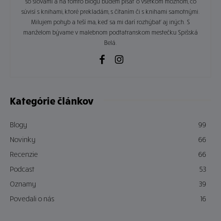
so slovami a na tomto blogu budem písať o všetkom možnom, čo
súvisí s knihami, ktoré prekladám, s čítaním či s knihami samotnými.
Milujem pohyb a teší ma, keď sa mi darí rozhýbať aj iných. S
manželom bývame v malebnom podtatranskom mestečku Spišská
Belá.
Kategórie článkov
Blogy
99
Novinky
66
Recenzie
66
Podcast
53
Oznamy
39
Povedali o nás
16