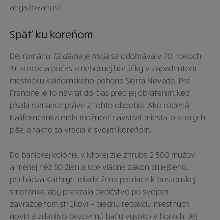
angažovanosť.
Späť ku koreňom
Dej románu
Tá dáma je moja
sa odohráva v 70. rokoch
19. storočia počas striebornej horúčky v zapadnutom
mestečku kalifornského pohoria Sierra Nevada. Pre
Francine je to návrat do čias pred jej obrátením, keď
písala romance práve z tohto obdobia. Ako rodená
Kalifornčanka mala možnosť navštíviť miesta, o ktorých
píše, a takto sa vracia k svojim koreňom.
Do baníckej kolónie, v ktorej žije zhruba 2 500 mužov
a menej než 50 žien a kde vládne zákon silnejšieho,
prichádza Kathryn, mladá žena patriaca k bostonskej
smotánke, aby prevzala dedičstvo po svojom
zavraždenom strýkovi – biednu redakciu miestnych
novín a zdanlivo bezcennú baňu vysoko v horách. Jej