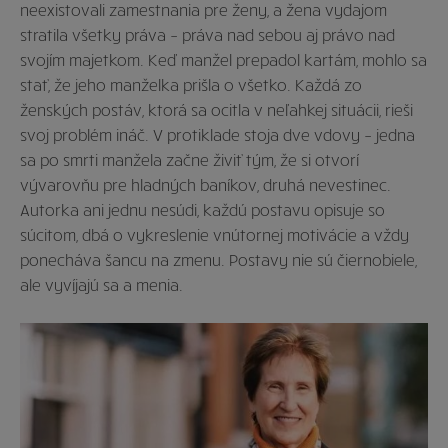
neexistovali zamestnania pre ženy, a žena vydajom
stratila všetky práva – práva nad sebou aj právo nad
svojím majetkom. Keď manžel prepadol kartám, mohlo sa
stať, že jeho manželka prišla o všetko. Každá zo
ženských postáv, ktorá sa ocitla v neľahkej situácii, rieši
svoj problém ináč. V protiklade stoja dve vdovy – jedna
sa po smrti manžela začne živiť tým, že si otvorí
vývarovňu pre hladných baníkov, druhá nevestinec.
Autorka ani jednu nesúdi, každú postavu opisuje so
súcitom, dbá o vykreslenie vnútornej motivácie a vždy
ponecháva šancu na zmenu. Postavy nie sú čiernobiele,
ale vyvíjajú sa a menia.