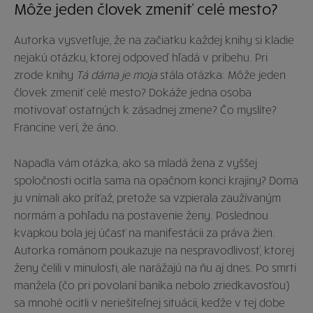
Môže jeden človek zmeniť celé mesto?
Autorka vysvetľuje, že na začiatku každej knihy si kladie
nejakú otázku, ktorej odpoveď hľadá v príbehu. Pri
zrode knihy
Tá dáma je moja
stála otázka: Môže jeden
človek zmeniť celé mesto? Dokáže jedna osoba
motivovať ostatných k zásadnej zmene? Čo myslíte?
Francine verí, že áno.
Napadla vám otázka, ako sa mladá žena z vyššej
spoločnosti ocitla sama na opačnom konci krajiny? Doma
ju vnímali ako príťaž, pretože sa vzpierala zaužívaným
normám a pohľadu na postavenie ženy. Poslednou
kvapkou bola jej účasť na manifestácii za práva žien.
Autorka románom poukazuje na nespravodlivosť, ktorej
ženy čelili v minulosti, ale narážajú na ňu aj dnes. Po smrti
manžela (čo pri povolaní baníka nebolo zriedkavosťou)
sa mnohé ocitli v neriešiteľnej situácii, keďže v tej dobe