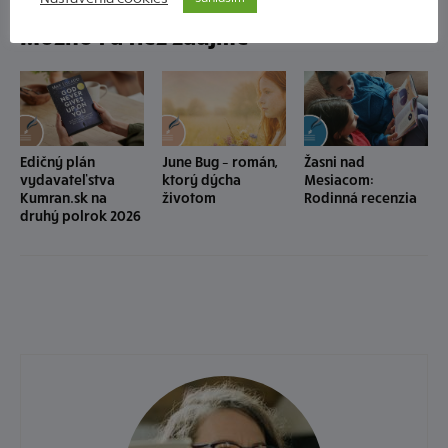
Možno ťa tiež zaujme
Edičný plán
June Bug – román,
Žasni nad
vydavateľstva
ktorý dýcha
Mesiacom:
Kumran.sk na
životom
Rodinná recenzia
druhý polrok 2026