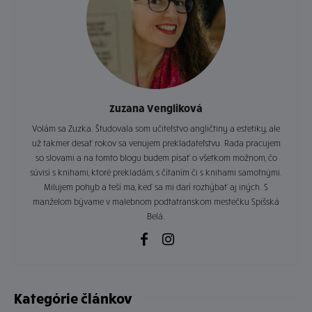
Zuzana Vengliková
Volám sa Zuzka. Študovala som učiteľstvo angličtiny a estetiky, ale
už takmer desať rokov sa venujem prekladateľstvu. Rada pracujem
so slovami a na tomto blogu budem písať o všetkom možnom, čo
súvisí s knihami, ktoré prekladám, s čítaním či s knihami samotnými.
Milujem pohyb a teší ma, keď sa mi darí rozhýbať aj iných. S
manželom bývame v malebnom podtatranskom mestečku Spišská
Belá.
Kategórie článkov