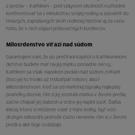
z postáv – Kathleen – pod vplyvom okolností rozhodne
konfrontovať sa s minulosťou svojej rodiny a zasvietiť do
tmavých, zaprášených skríň rodinnej histórie aj za cenu
toho, že v nich objaví príslovečných kostlivcov.
Milosrdenstvo víťazí nad súdom
Garantujem vám, že po prečítaní kapitol o Kathleeninom
detstve budete mať na jej matku poriadne nervy.
Kathleen sa však napokon podarí nad súdom zvíťaziť
(hoci jej to trvalo až tridsaťpäť rokov). Ako?
Milosrdenstvom. Keď sa od matkinej bývalej najlepšej
priateľky dozvie, čím si jej zosnulá matka v živote prešla,
začne chápať jej slabosti a srdce jej naplní súcit. Ďalšia
lekcia, ktorú si môžeme vziať z tejto knihy: byť voči
druhým milosrdní, pretože často nevieme, čím si v živote
prešli a aké boje zvádzajú.