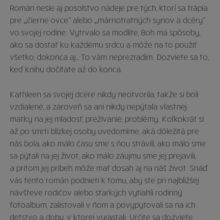
Román nesie aj posolstvo nádeje pre tých, ktorí sa trápia
pre „čierne ovce“ alebo „márnotratných synov a dcéry“
vo svojej rodine: Vytrvalo sa modlite, Boh má spôsoby,
ako sa dostať ku každému srdcu a môže na to použiť
všetko, dokonca aj… To vám neprezradím. Dozviete sa to,
keď knihu dočítate až do konca.
Kathleen sa svojej dcére nikdy neotvorila, takže si boli
vzdialené, a zároveň sa ani nikdy nepýtala vlastnej
matky na jej mladosť, prežívanie, problémy. Koľkokrát si
až po smrti blízkej osoby uvedomíme, aká dôležitá pre
nás bola, ako málo času sme s ňou strávili, ako málo sme
sa pýtali na jej život, ako málo záujmu sme jej prejavili,
a pritom jej príbeh môže mať dosah aj na náš život. Snáď
vás tento román podnieti k tomu, aby ste pri najbližšej
návšteve rodičov alebo starkých vytiahli rodinný
fotoalbum, zalistovali v ňom a povypytovali sa na ich
detstvo a dobu, v ktorej vyrastali. Určite sa dozviete