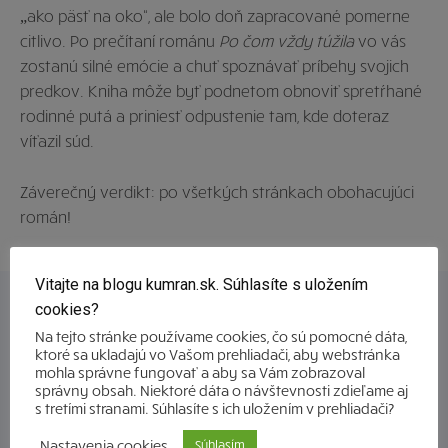
„ako päsť na oko“, ale bolo doň zapracované pomerne
citlivo. Po prečítaní románu
Po čom vždy túžila
vo vás
zostanú silné emócie a chuť spoznávať príbehy svojich
predkov. Kniha môže byť podnetom obnoviť spretŕhané
rodinné putá a priniesť odpustenie tam, kde doteraz
víťazil súd.
Záverečný verdikt: po všetkých stránkach obohacujúci
román!
Vitajte na blogu kumran.sk. Súhlasíte s uložením
cookies?
PREVIOUS ARTICLE
NEXT ARTICLE
Samuel Trizuljak: Do hĺbky
Manželia Dzurňákovci: Sme
Na tejto stránke používame cookies, čo sú pomocné dáta,
sa ide vždy pomocou
hľadači vôní a tvorcovia
ktoré sa ukladajú vo Vašom prehliadači, aby webstránka
vzťahu (Scribendi podcast
príbehov (Scribendi podcast
mohla správne fungovať a aby sa Vám zobrazoval
správny obsah. Niektoré dáta o návštevnosti zdieľame aj
#035)
#036)
s tretími stranami. Súhlasíte s ich uložením v prehliadači?
Nastavenia cookies
Súhlasím