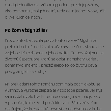
osudy jednotlivcov. Výborný podnet pre dejepisárov,
ako pomocou „malých dejín“, teda dejín jednotlivcov, učiť
o „veľkých dejinách“.
Po čom vždy túžila?
Prečo autorka zvolila práve tento názov? Myslím, že
preto, lebo to, čo od života očakávame, čo si stanovíme
za jeho cieľ, rozhodne o jeho kvalite. Čo považujeme za
životný úspech, pre ktorý sa oplatí namáhať? Kariéru,
bohatstvo, majetok, prestíž alebo to, čo životu dáva
pravý zmysel – vzťahy?
Pri prekladaní tohto románu som mala pocit, akoby sa
Austinová výrazne zlepšila aj v spôsobe písania. Jej štýl
sa mi zdal oveľa hladší, prepracovanejší a vtipnejší ako
v predošlej knihe. Veď posúdite sami. Zároveň veľmi
oceňujem, že kresťanské posolstvo nepôsobilo v knihe