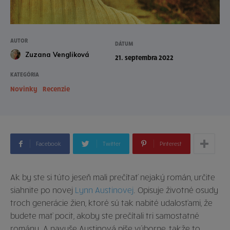
AUTOR
DÁTUM
Zuzana Vengliková
21. septembra 2022
KATEGÓRIA
Novinky
Recenzie
Facebook
Twitter
Pinterest
Ak by ste si túto jeseň mali prečítať nejaký román, určite
siahnite po novej
Lynn Austinovej
. Opisuje životné osudy
troch generácie žien, ktoré sú tak nabité udalosťami, že
budete mať pocit, akoby ste prečítali tri samostatné
romány. A navyše Austinová píše výborne, takže to