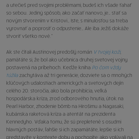
a utečieš pred svojimi problémami, budeš ich všade ťahať
so sebou. Jediný spôsob, ako začať nanovo, je… stať sa
novým stvorením v Kristovi… Iste, s minulosťou sa treba
vyrovnať a poprosiť o odpustenie… Ale iba Ježiš dokáže
stvoriť všetko nové.“
Ak ste čítali Austinovej predošlý román
V tvojej koži
,
pamätáte si, že bol ako učebnica druhej svetovej vojny
postavená na príbehoch. Keďže kniha
Po čom vždy
túžila
zachytáva až tri generácie, dozviete sa o mnohých
kľúčových udalostiach amerických a svetových dejín
celého 20. storočia, ako bola prohibícia, veľká
hospodárska kríza, zrod odborového hnutia, útok na
Pearl Harbor, zhodenie bômb na Hirošimu a Nagasaki,
kubánska raketová kríza a atentát na prezidenta
Kennedyho. Vďaka tomu, že sú prepletené s osudmi
hlavných postáv, ľahšie si ich zapamätáte, lepšie si ich
predstavíte v kontexte doby a pochopíte, ako vplývali na