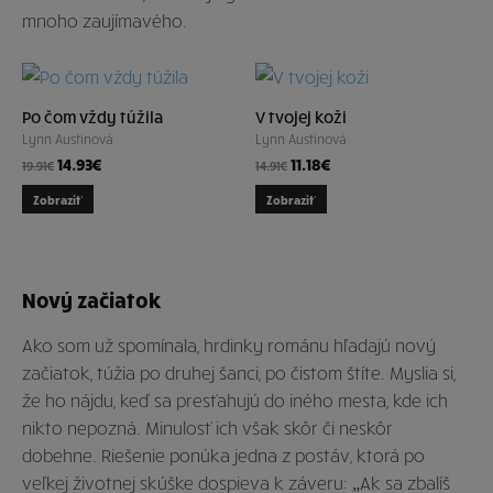
mnoho zaujímavého.
Po čom vždy túžila
V tvojej koži
Lynn Austinová
Lynn Austinová
14.93
€
11.18
€
19.91
€
14.91
€
Zobraziť
Zobraziť
Nový začiatok
Ako som už spomínala, hrdinky románu hľadajú nový
začiatok, túžia po druhej šanci, po čistom štíte. Myslia si,
že ho nájdu, keď sa presťahujú do iného mesta, kde ich
nikto nepozná. Minulosť ich však skôr či neskôr
dobehne. Riešenie ponúka jedna z postáv, ktorá po
veľkej životnej skúške dospieva k záveru: „Ak sa zbalíš