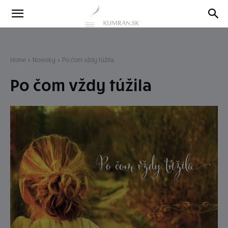
Kumran
Blog
Home
Novinky
Po čom vždy túžila
Po čom vždy túžila