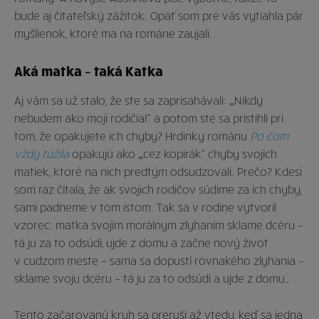
bude aj čitateľský zážitok. Opäť som pre vás vytiahla pár
myšlienok, ktoré ma na románe zaujali.
Aká matka – taká Katka
Aj vám sa už stalo, že ste sa zaprisahávali: „Nikdy
nebudem ako moji rodičia!“ a potom ste sa pristihli pri
tom, že opakujete ich chyby? Hrdinky románu
Po čom
vždy túžila
opakujú ako „cez kopirák“ chyby svojich
matiek, ktoré na nich predtým odsudzovali. Prečo? Kdesi
som raz čítala, že ak svojich rodičov súdime za ich chyby,
sami padneme v tom istom. Tak sa v rodine vytvoril
vzorec: matka svojím morálnym zlyhaním sklame dcéru –
tá ju za to odsúdi, ujde z domu a začne nový život
v cudzom meste – sama sa dopustí rovnakého zlyhania –
sklame svoju dcéru – tá ju za to odsúdi a ujde z domu…
Tento začarovaný kruh sa preruší až vtedy, keď sa jedna