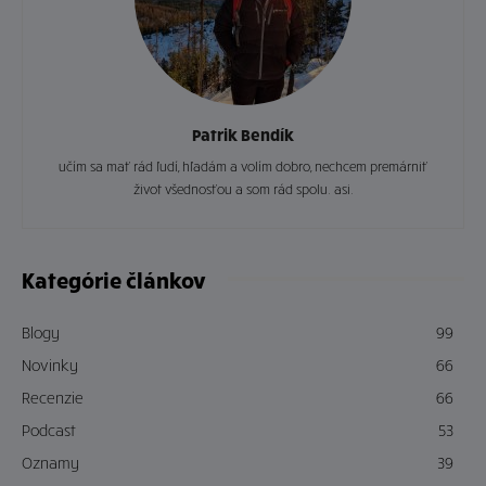
Patrik Bendík
učím sa mať rád ľudí, hľadám a volím dobro, nechcem premárniť
život všednosťou a som rád spolu. asi.
Kategórie článkov
Blogy
99
Novinky
66
Recenzie
66
Podcast
53
Oznamy
39