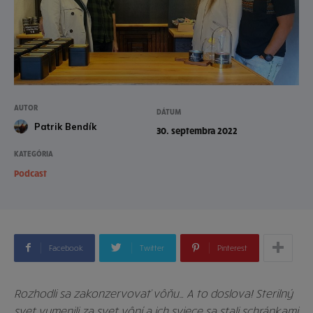
AUTOR
DÁTUM
Patrik Bendík
30. septembra 2022
KATEGÓRIA
Podcast
Facebook
Twitter
Pinterest
Rozhodli sa zakonzervovať vôňu… A to doslova! Sterilný
svet vymenili za svet vôní a ich sviece sa stali schránkami