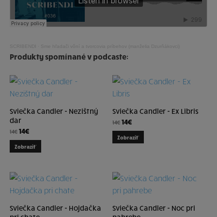
SCRIBENDI
·
Sme hľadači vôní a tvorcovia príbehov (manželia Dzurňákovci)
Produkty spomínané v podcaste:
Sviečka Candler - Nezištný
Sviečka Candler - Ex Libris
dar
14
€
14
€
14
€
14
€
Zobraziť
Zobraziť
Sviečka Candler - Hojdačka
Sviečka Candler - Noc pri