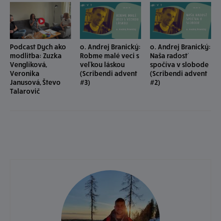
Podcast Dych ako
o. Andrej Branický:
o. Andrej Branický:
modlitba: Zuzka
Robme malé veci s
Naša radosť
Venglíková,
veľkou láskou
spočíva v slobode
Veronika
(Scribendi advent
(Scribendi advent
Janusová, Števo
#3)
#2)
Talarovič