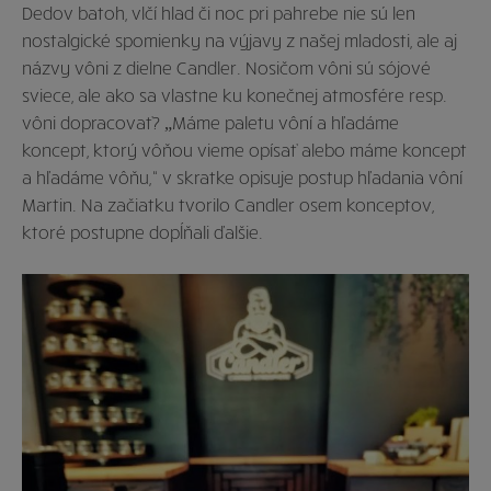
Dedov batoh, vlčí hlad či noc pri pahrebe nie sú len
nostalgické spomienky na výjavy z našej mladosti, ale aj
názvy vôni z dielne Candler. Nosičom vôni sú sójové
sviece, ale ako sa vlastne ku konečnej atmosfére resp.
vôni dopracovať? „Máme paletu vôní a hľadáme
koncept, ktorý vôňou vieme opísať alebo máme koncept
a hľadáme vôňu,“ v skratke opisuje postup hľadania vôní
Martin. Na začiatku tvorilo Candler osem konceptov,
ktoré postupne dopĺňali ďalšie.