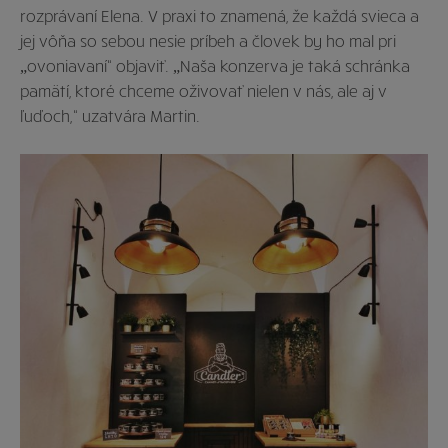
rozprávaní Elena. V praxi to znamená, že každá svieca a
jej vôňa so sebou nesie príbeh a človek by ho mal pri
„ovoniavaní“ objaviť. „Naša konzerva je taká schránka
pamätí, ktoré chceme oživovať nielen v nás, ale aj v
ľuďoch,“ uzatvára Martin.