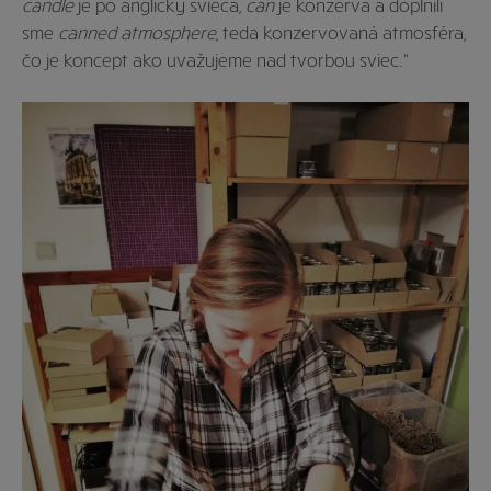
candle
je po anglicky svieca,
can
je konzerva a doplnili
sme
canned atmosphere
, teda konzervovaná atmosféra,
čo je koncept ako uvažujeme nad tvorbou sviec.“