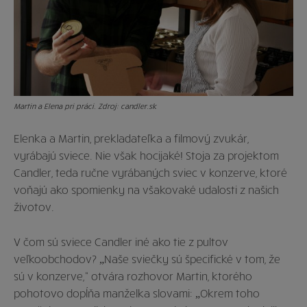
Martin a Elena pri práci. Zdroj: candler.sk
Elenka a Martin, prekladateľka a filmový zvukár,
vyrábajú sviece. Nie však hocijaké! Stoja za projektom
Candler, teda ručne vyrábaných sviec v konzerve, ktoré
voňajú ako spomienky na všakovaké udalosti z našich
životov.
V čom sú sviece Candler iné ako tie z pultov
veľkoobchodov? „Naše sviečky sú špecifické v tom, že
sú v konzerve,“ otvára rozhovor Martin, ktorého
pohotovo dopĺňa manželka slovami: „Okrem toho