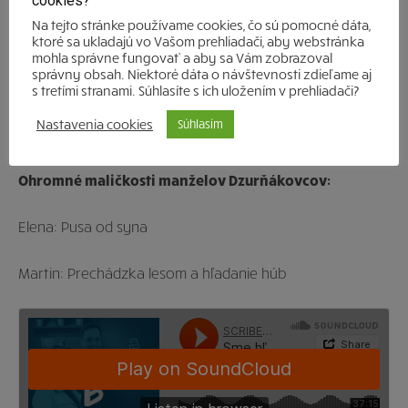
cookies?
hojdačka na chate a oživiť svoje spomienky, sviečky
Na tejto stránke používame cookies, čo sú pomocné dáta,
Candler vám to pomôžu sprostredkovať.
ktoré sa ukladajú vo Vašom prehliadači, aby webstránka
mohla správne fungovať a aby sa Vám zobrazoval
správny obsah. Niektoré dáta o návštevnosti zdieľame aj
Scribendi podcast ďakuje manželom Dzurňákovcom za
s tretími stranami. Súhlasíte s ich uložením v prehliadači?
rozhovor a praje im citlivý nos na ďalšie voňavé
Nastavenia cookies
Súhlasím
spomienky.
Ohromné maličkosti manželov Dzurňákovcov:
Elena: Pusa od syna
Martin: Prechádzka lesom a hľadanie húb