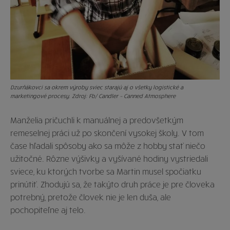
Dzurňákovci sa okrem výroby sviec starajú aj o všetky logistické a
marketingové procesy. Zdroj: Fb/ Candler – Canned Atmosphere
Manželia pričuchli k manuálnej a predovšetkým
remeselnej práci už po skončení vysokej školy. V tom
čase hľadali spôsoby ako sa môže z hobby stať niečo
užitočné. Rôzne výšivky a vyšívané hodiny vystriedali
sviece, ku ktorých tvorbe sa Martin musel spočiatku
prinútiť. Zhodujú sa, že takýto druh práce je pre človeka
potrebný, pretože človek nie je len duša, ale
pochopiteľne aj telo.