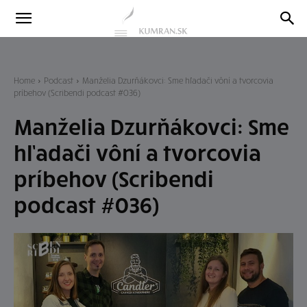
Kumran
Blog
Home
Podcast
Manželia Dzurňákovci: Sme hľadači vôní a tvorcovia
príbehov (Scribendi podcast #036)
Manželia Dzurňákovci: Sme
hľadači vôní a tvorcovia
príbehov (Scribendi
podcast #036)