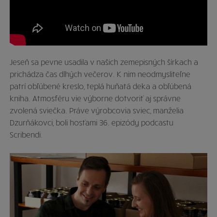
Jeseň sa pevne usadila v našich zemepisných šírkach a
prichádza čas dlhých večerov. K nim neodmysliteľne
patrí obľúbené kreslo, teplá huňatá deka a obľúbená
kniha. Atmosféru vie výborne dotvoriť aj správne
zvolená sviečka. Práve výrobcovia sviec, manželia
Dzurňákovci, boli hosťami 36. epizódy podcastu
Scribendi.