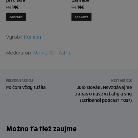
pri chate
pahrebe
14
€
14
€
14
€
14
€
Zobraziť
Zobraziť
Vyrobil:
Kumran
Moderátori:
Momo
,
Pán Patrik
PREVIOUS ARTICLE
NEXT ARTICLE
Po čom vždy túžila
Julo Slovák: Nevzdávajme
zápas o naše vzťahy a sny
(Scribendi podcast #037)
Možno ťa tiež zaujme