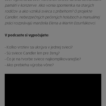
pamätí v konzerve. Ako vonia spomienka na starých
rodičov a ako vzniká svieca s príbehom? O projekte
Candler, nebezpečných pečených holuboch a manuálnej
práci rozprávajú manželia Elena a Martin Dzurňákovci.
V podcaste si vypočujete:
• Koľko vrstiev sa ukrýva v jednej svieci?
• Sú sviece Candler len pre ženy?
• Čo je na tvorbe sviece najkomplikovanejšie?
• Ako prebieha výroba vône?