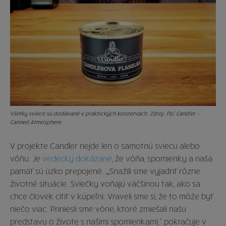
Všetky sviece sú dodávané v praktických konzervách. Zdroj: Fb/ Candler –
Canned Atmosphere
V projekte Candler nejde len o samotnú sviecu alebo
vôňu. Je
vedecky dokázané
, že vôňa, spomienky a naša
pamäť sú úzko prepojené. „Snažili sme vyjadriť rôzne
životné situácie. Sviečky voňajú väčšinou tak, ako sa
chce človek cítiť v kúpeľni. Vraveli sme si, že to môže byť
niečo viac. Priniesli sme vône, ktoré zmiešali našu
predstavu o živote s našimi spomienkami,“ pokračuje v