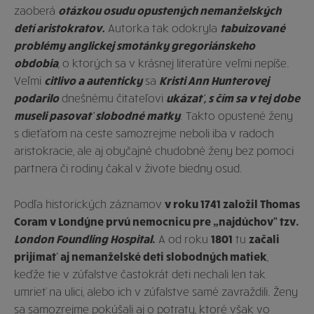
zaoberá
otázkou osudu opustených nemanželských
detí aristokratov.
Autorka tak odokryla
tabuizované
problémy anglickej smotánky gregoriánskeho
obdobia
, o ktorých sa v krásnej literatúre veľmi nepíše.
Veľmi
citlivo a autenticky
sa
Kristi Ann Hunterovej
podarilo
dnešnému čitateľovi
ukázať, s čím sa v tej dobe
museli pasovať slobodné matky
. Takto opustené ženy
s dieťaťom na ceste samozrejme neboli iba v radoch
aristokracie, ale aj obyčajné chudobné ženy bez pomoci
partnera či rodiny čakal v živote biedny osud.
Podľa historických záznamov
v roku 1741 založil Thomas
Coram v Londýne prvú nemocnicu pre „najdúchov“ tzv.
London Foundling Hospital
.
A od roku
1801
tu
začali
prijímať aj nemanželské deti slobodných matiek
,
keďže tie v zúfalstve častokrát deti nechali len tak
umrieť na ulici, alebo ich v zúfalstve samé zavraždili. Ženy
sa samozrejme pokúšali aj o potraty, ktoré však vo