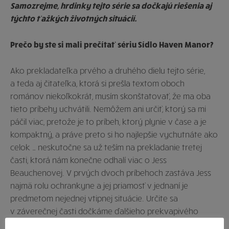
Samozrejme, hrdinky tejto série sa dočkajú riešenia aj
týchto ťažkých životných situácií.
Prečo by ste si mali prečítať sériu Sídlo Haven Manor?
Ako prekladateľka prvého a druhého dielu tejto série,
a teda aj čitateľka, ktorá si prešla textom oboch
románov niekoľkokrát, musím skonštatovať, že ma oba
tieto príbehy uchvátili. Nemôžem ani určiť, ktorý sa mi
páčil viac, pretože je to príbeh, ktorý plynie v čase a je
kompaktný, a práve preto si ho najlepšie vychutnáte ako
celok … neskutočne sa už teším na prekladanie tretej
časti, ktorá nám konečne odhalí viac o Jess
Beauchenovej. V prvých dvoch príbehoch zastáva Jess
najmä rolu ochrankyne a jej priamosť v jednaní je
predmetom nejednej vtipnej situácie. Určite sa
v záverečnej časti dočkáme ďalšieho prekvapivého
odhalenia, ktoré bývala špiónky ukrýva pod svojou