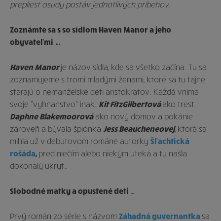
prepliesť osudy postáv jednotlivých príbehov.
Zoznámte sa s so sídlom Haven Manor a jeho
obyvateľmi …
Haven Manor
je názov sídla, kde sa všetko začína. Tu sa
zoznamujeme s tromi mladými ženami, ktoré sa tu tajne
starajú o nemanželské deti aristokratov. Každá vníma
svoje ”vyhnanstvo” inak.
Kit FitzGilbertová
ako trest.
Daphne Blakemoorová
ako nový domov a pokánie
zároveň a bývala špiónka
Jess Beaucheneovej
, ktorá sa
mihla už v debutovom románe autorky
Šľachtická
rošáda
,
pred niečím alebo niekým uteká a tu našla
dokonalý úkryt…
Slobodné matky a opustené deti
…
Prvý román zo série s názvom
Záhadná guvernantka
sa