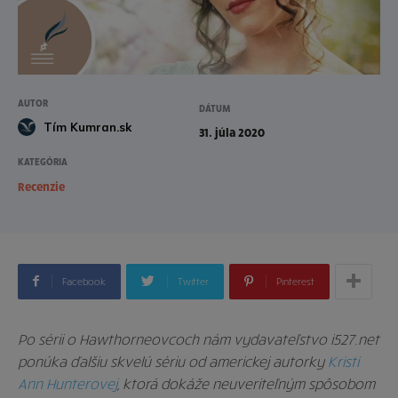
AUTOR
DÁTUM
Tím Kumran.sk
31. júla 2020
KATEGÓRIA
Recenzie
Facebook
Twitter
Pinterest
Po sérii o Hawthorneovcoch nám vydavateľstvo i527.net
ponúka ďalšiu skvelú sériu od americkej autorky
Kristi
Ann Hunterovej
, ktorá dokáže neuveriteľným spôsobom