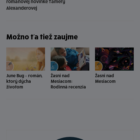
románovej novinke Tamery
Alexanderovej
Možno ťa tiež zaujme
June Bug – román,
Žasni nad
Žasni nad
ktorý dýcha
Mesiacom:
Mesiacom
životom
Rodinná recenzia