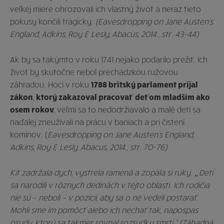
veľkej miere ohrozovali ich vlastný život a neraz tieto
pokusy končili tragicky.
(Eavesdropping on Jane Austen´s
England, Adkins, Roy
&
Lesly, Abacus, 2014., str. 43-44)
Ak by sa takýmto v roku 1741 nejako podarilo prežiť. Ich
život by skutočne nebol prechádzkou ružovou
záhradou. Hoci v roku
1788 britský parlament prijal
zákon
,
ktorý zakazoval pracovať deťom mladším ako
osem rokov
, veľmi sa to nedodržiavalo a malé deti sa
naďalej zneužívali na prácu v baniach a pri čistení
komínov. (
Eavesdropping on Jane Austen´s England,
Adkins, Roy
&
Lesly, Abacus, 2014., str. 70-76)
Kit zadržala dych, vystrela ramená a zopäla si ruky. „Deti
sa
narodili v rôznych dedinách v tejto oblasti. Ich rodičia
nie sú
–
neboli – v pozícii, aby sa o ne vedeli postarať.
Mohli sme im
pomôcť alebo ich nechať tak, napospas
osudu, ktorý sa takmer
rovnal rozsudku smrti.“ (Záhadná