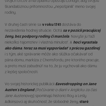
svojich otcov a na oplátku opúšťajú Londýn, aby svojou
škandalóznou prítomnosťou „nepošpinili“ meno svojej
rodiny.
V druhej časti série sa
v roku 1741
dostáva do
nezávidenia hodnej situácie. Ocitá
sa v pozícií pracujúcej
ženy, bez podpory rodiny či manžela
. Navyše ju ťaží
niekoľko tajomstiev i vlastná minulosť. A
hoci vyrastala
ako dáma
,
teraz sa musí vysporiadať s prácou gazdinej
i s tým, aké správanie môže ako slúžka očakávať od
pána domu, markíza z Chemsfordu, pre ktorého pracuje,
a preto musí zabudnúť na to, že ju vychovali ako dámu
z lepšej spoločnosti.
Vo svojej historickej publikácii
Eavesdropping on Jane
Austen´s England
(Počúvanie o dianí v Anglicku za čias
Jane Austenovej),
spomínajú historici Roy a Lesly
Adkinsovci aj skutočnosť, že slobodné ženy,
staré