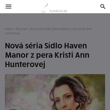
Kumran
Blog
Home
Recenzie
Nová séria Sídlo Haven Manor z pera Kristi Ann
Hunterovej
Nová séria Sídlo Haven
Manor z pera Kristi Ann
Hunterovej