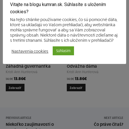
drsnou maskou neohrozenej rebelky…
Vitajte na blogu kumran.sk. Súhlasíte s uložením
cookies?
Na tejto stránke používame cookies, čo sú pomocné dáta,
ktoré sa ukladajú vo Vašom prehliadači, aby webstránka
mohla správne fungovať a aby sa Vám zobrazoval
Článok napísala prekladateľka série – Mirka Molnárová
správny obsah. Niektoré dáta o návštevnosti zdieľame aj
s tretími stranami. Súhlasíte s ich uložením v prehliadači?
Novysedláková
Nastavenia cookies
Súhlasím
Záhadná guvernantka
Odvážna dáma
Kristi Ann Hunterová
Kristi Ann Hunterová
13.86
€
13.86
€
14.9
€
14.9
€
Zobraziť
Zobraziť
PREVIOUS ARTICLE
NEXT ARTICLE
Niekoľko zaujímavostí o
Čo práve čítaš?