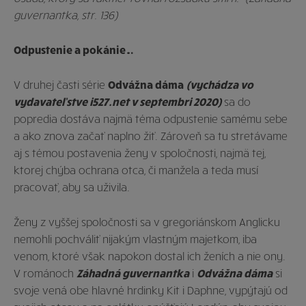
guvernantka, str. 136)
Odpustenie a pokánie…
V druhej časti série
Odvážna
dáma
(vychádza vo
vydavateľstve i527.net v septembri 2020)
sa do
popredia dostáva najmä téma odpustenie samému sebe
a ako znova začať naplno žiť. Zároveň sa tu stretávame
aj s témou postavenia ženy v spoločnosti, najmä tej,
ktorej chýba ochrana otca, či manžela a teda musí
pracovať, aby sa uživila.
Ženy z vyššej spoločnosti sa v gregoriánskom Anglicku
nemohli pochváliť nijakým vlastným majetkom, iba
venom, ktoré však napokon dostal ich ženích a nie ony.
V románoch
Záhadná guvernantka
i
Odvážna dáma
si
svoje vená obe hlavné hrdinky Kit i Daphne, vypýtajú od