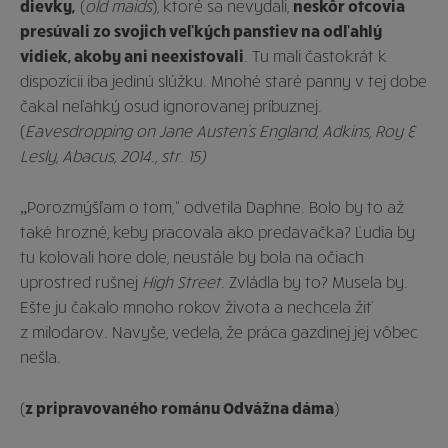
dievky,
(
old maids
), ktoré sa nevydali,
neskôr otcovia
presúvali zo svojich veľkých panstiev na odľahlý
vidiek, akoby ani neexistovali
. Tu mali častokrát k
dispozícii iba jedinú slúžku. Mnohé staré panny v tej dobe
čakal neľahký osud ignorovanej príbuznej.
(
Eavesdropping on Jane Austen´s England, Adkins, Roy
&
Lesly, Abacus, 2014., str. 15)
„Porozmýšľam o tom,“ odvetila Daphne. Bolo by to až
také hrozné, keby pracovala ako predavačka? Ľudia by
tu kolovali hore dole, neustále by bola na očiach
uprostred rušnej
High Street
. Zvládla by to? Musela by.
Ešte ju čakalo mnoho rokov života a nechcela žiť
z milodarov. Navyše, vedela, že práca gazdinej jej vôbec
nešla.
(
z pripravovaného románu Odvážna dáma
)