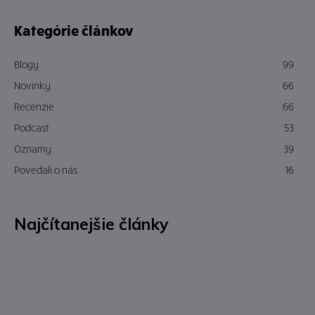
Kategórie článkov
Blogy
99
Novinky
66
Recenzie
66
Podcast
53
Oznamy
39
Povedali o nás
16
Najčítanejšie články