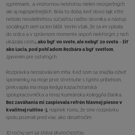
systémami… a vnútornou neistotou nielen neúspešných
ale aj najúspešnejších. Bola to doba, keď slovo lajk ešte
nebolo neodeliteľnou súčasťou nášho slovníka a nástup
sociálnych sietí sa len blížil. Verím však, že sa im vpísala
do srdca a v správnom momente aspoň niektorým z nich
ukázala cestu
, ako byť vo svete, ale nebyť zo sveta
– žiť
ako Lucia, pod pohľadom Rezbára a byť svetlom
,
zjavením pre ostatných.
Rozprávka neoslovila len mňa. Keď som sa snažila oživiť
spomienky na moje prvé stretnutie s týmto príbehom,
prekvapila ma moja kedysi kazachstanská
spolupracovníčka a teraz kumránska kolegyňa Danka.
Bez zaváhania mi zaspievala refrén hlavnej piesne v
kvalitnej ruštine
:),
napriek tomu, že sme rozprávku
spolu pozerali pred viac ako desaťročím.
10 ročný sen sa stáva skutočnosťou.