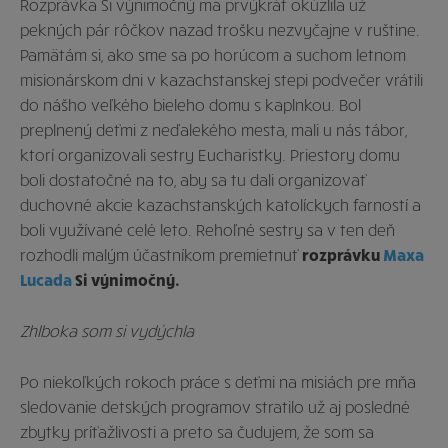
Rozprávka Si výnimočný ma prvýkrát okúzlila už
pekných pár rôčkov nazad trošku nezvyčajne v ruštine.
Pamätám si, ako sme sa po horúcom a suchom letnom
misionárskom dni v kazachstanskej stepi podvečer vrátili
do nášho veľkého bieleho domu s kaplnkou. Bol
preplnený deťmi z neďalekého mesta, mali u nás tábor,
ktorí organizovali sestry Eucharistky. Priestory domu
boli dostatočné na to, aby sa tu dali organizovať
duchovné akcie kazachstanských katolíckych farností a
boli využívané celé leto.
Rehoľné sestry sa v ten deň
rozhodli malým účastníkom premietnuť
rozprávku
Maxa
Lucada
Si výnimočný.
Zhlboka som si vydýchla
Po niekoľkých rokoch práce s deťmi na misiách pre mňa
sledovanie detských programov stratilo už aj posledné
zbytky príťažlivosti a preto sa čudujem, že som sa