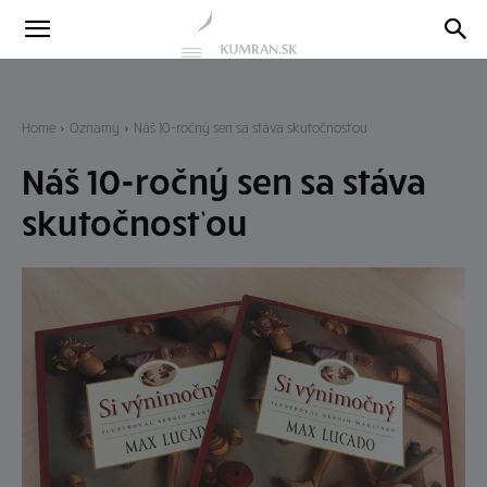
Kumran
Blog
Home
Oznamy
Náš 10-ročný sen sa stáva skutočnosťou
Náš 10-ročný sen sa stáva
skutočnosťou