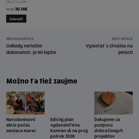
Max Lucado
10.14
€
10.9
€
Zobraziť
PREVIOUS ARTICLE
NEXT ARTICLE
Odkedy neriešim
Vyrastať s chválou na
dokonalosť, je mi lepšie
perách
Možno ťa tiež zaujme
Narodeninové
Edičný plán
Ďakujeme za
akcie počas
vydavateľstva
podporu
mesiaca marec
Kumran.sk na prvý
dobročinných
polrok 2026
projektov