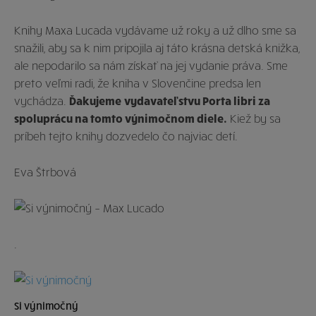
Knihy Maxa Lucada vydávame už roky a už dlho sme sa
snažili, aby sa k nim pripojila aj táto krásna detská knižka,
ale nepodarilo sa nám získať na jej vydanie práva. Sme
preto veľmi radi, že kniha v Slovenčine predsa len
vychádza.
Ďakujeme
vydavateľstvu Porta libri za
spoluprácu na tomto výnimočnom diele.
Kiež by sa
príbeh tejto knihy dozvedelo čo najviac detí.
Eva Štrbová
.
Si výnimočný