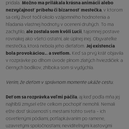
pridala.
Možno ma prilákala krásna animácii alebo
nezvyčajnosť príbehu či bizarnosť mestečka
, v ktorom
sa celý život točil okolo vzájomného hodnotenia a
hľadania vlastnej hodnoty v ocenení druhých. To ma
zachytilo,
ale zostala som kvôli Lucii
, tajomnej postave
rovnakej ako všetci ostatní, ale úplnej inej. Obyvateľke
mestečka, ktorá nebola jeho dieťaťom.
Jej existencia
bola provokáciou… a svetlom.
Keď sa prvý krát objavila
v rozprávke po dlhom úvode plnom zlatých hviezdičiek a
čiernych bodíkov, zhlboka som si vydýchla.
Verím, že deťom v správnom momente ukáže cestu.
Deťom sa rozprávka veľmi páčila
, aj keď podľa mňa jej
najhlbší zmysel ešte celkom pochopiť nemohli. Nemali
ešte dosť skúseností s mestami tohto sveta – ich
osvetlenými pódiami, potľapkávaním po ramene,
uzavretými spoločnosťami, neviditeľnými kastovými