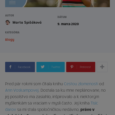
AUTOR
DÁTUM
Marta Spišáková
9. marca 2020
KATEGÓRIA
Blogy
Facebook
Twitter
Pinterest
Pred pár rokmi som čítala knihu
Cestou zlomenosti
od
Ann Voskampovej
. Dostala sa ku mne neplánovane, no
jej posolstvo ma zasiahlo, inšpirovalo a k niektorým
myšlienkám sa vraciam v mysli často. Jej kniha
Tisíc
darov
sa mi stala spoločníčkou nedávno,
práve v