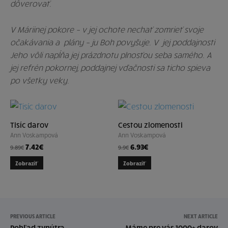
dôverovať.
V Máriinej pokore – v jej ochote nechať zomrieť svoje
očakávania a plány – ju Boh povyšuje. V jej poddajnosti
Jeho vôli napĺňa jej prázdnotu plnosťou seba samého. A
jej refrén pokornej, poddajnej vďačnosti sa ticho spieva
po všetky veky.
Tisíc darov
Cestou zlomenosti
Ann Voskampová
Ann Voskampová
7.42
€
6.93
€
9.89
€
9.9
€
Zobraziť
Zobraziť
PREVIOUS ARTICLE
NEXT ARTICLE
Pohľad zvnútra
Máme pre vás 1000+ darov