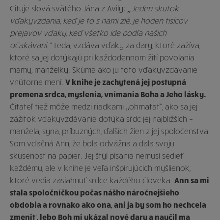
Cituje slová svätého Jána z Avily:
„Jeden skutok
vďakyvzdania, keď je to s nami zlé, je hoden tisícov
prejavov vďaky, keď všetko ide podľa našich
očakávaní.“
Teda, vzdáva vďaky za dary, ktoré zažíva,
ktoré sa jej dotýkajú pri každodennom žití povolania
mamy, manželky. Skúma ako ju toto vďakyvzdávanie
vnútorne mení.
V knihe je zachytená jej postupná
premena srdca, myslenia, vnímania Boha a Jeho lásky.
Čitateľ tiež môže medzi riadkami „ohmatať“, ako sa jej
zážitok vďakyvzdávania dotýka sŕdc jej najbližších –
manžela, syna, príbuzných, ďalších žien z jej spoločenstva.
Som vďačná Ann, že bola odvážna a dala svoju
skúsenosť na papier. Jej štýl písania nemusí sedieť
každému, ale v knihe je veľa inšpirujúcich myšlienok,
ktoré vedia zasiahnuť srdce každého človeka.
Ann sa mi
stala spoločníčkou počas nášho náročnejšieho
obdobia a rovnako ako ona, ani ja by som ho nechcela
zmeniť, lebo Boh mi ukázal nové dary a naučil ma