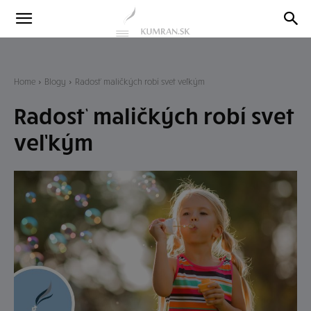
Kumran
Blog
Home
Blogy
Radosť maličkých robí svet veľkým
Radosť maličkých robí svet
veľkým