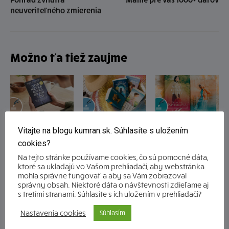
neuveriteľného zmierenia
Možno ťa tiež zaujme
Edičný plán
Ako čítanie
Francine
Vitajte na blogu kumran.sk. Súhlasíte s uložením
vydavateľstva
predlžuje leto
Riversová: Mami,
Kumran.sk na
chýbaš mi.
cookies?
druhý polrok 2026
Na tejto stránke používame cookies, čo sú pomocné dáta,
ktoré sa ukladajú vo Vašom prehliadači, aby webstránka
mohla správne fungovať a aby sa Vám zobrazoval
správny obsah. Niektoré dáta o návštevnosti zdieľame aj
s tretími stranami. Súhlasíte s ich uložením v prehliadači?
Nastavenia cookies
Súhlasím