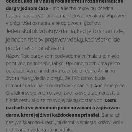
období, keď sa v našej rodine stretli rôzne netradičné
dary v jednom čase
– moja liečba rakoviny, dcérina
hospitalizácia kvôli úrazu, manželova nečakaná výpoveď
v práci. Všetko napratené do dvoch týždňov.
Jeden skutok vďakyvzdania, keď je to s nami zlé,
je hoden tisícov prejavov vďaky, keď všetko ide
podľa našich očakávaní.
Názov Tisíc darov som podvedome vnímala ako niečo
pozitívne, nadnesené, ľahké. Úprimne, trochu ma preto
odrádzal. Veru, hneď prvá kapitola a realita Anninho
života ma vyviedla z omylu, že Tisíc darov bude
romantická kniha, či oddychové čítanie ;). Ann láme pred
čitateľmi svoje vnútro, svoj život a svoju zlomenosť… a
hľadá cestu ako sa zo svojej biedy dostať von.
Cestu
nachádza vo vedomom pomenovávaní a zapisovaní
darov, ktoré jej život každodenne prinášal.
Sama ich
nazýva škaredo-krásnymi darmi. Namiesto krížov, vidí v
nich dary a vzdáva za ne vďaky.