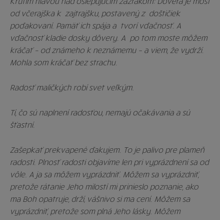
Krútim hlavou nad oslepujúcim zázrakom: Dôvera je most
od včerajška k zajtrajšku, postavený z doštičiek
poďakovaní. Pamäť ich spája a tvorí vďačnosť. A
vďačnosť kladie dosky dôvery. A po tom moste môžem
kráčať – od známeho k neznámemu – a viem, že vydrží.
Mohla som kráčať bez strachu.
Radosť maličkých robí svet veľkým.
Tí, čo sú naplnení radosťou, nemajú očakávania a sú
šťastní.
Zašepkať prekvapené ďakujem. To je palivo pre plameň
radosti. Plnosť radosti objavíme len pri vyprázdnení sa od
vôle. A ja sa môžem vyprázdniť. Môžem sa vyprázdniť,
pretože rátanie Jeho milostí mi prinieslo poznanie, ako
ma Boh opatruje, drží, vášnivo si ma cení. Môžem sa
vyprázdniť, pretože som plná Jeho lásky. Môžem