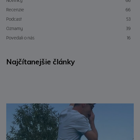
Novinky
66
Recenzie
66
Podcast
53
Oznamy
39
Povedali o nás
16
Najčítanejšie články