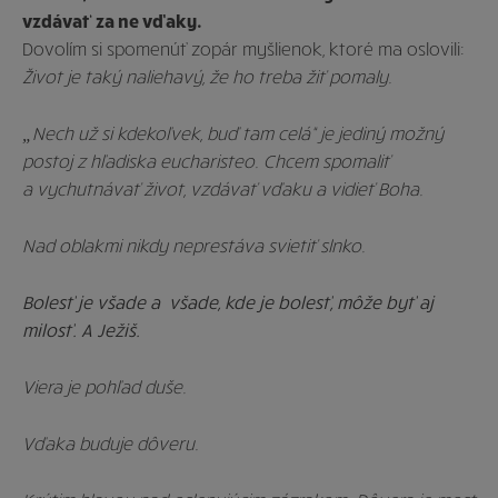
vzdávať za ne vďaky.
Dovolím si spomenúť zopár myšlienok, ktoré ma oslovili:
Život je taký naliehavý, že ho treba žiť pomaly.
„Nech už si kdekoľvek, buď tam celá“ je jediný možný
postoj z hľadiska eucharisteo. Chcem spomaliť
a vychutnávať život, vzdávať vďaku a vidieť Boha.
Nad oblakmi nikdy neprestáva svietiť slnko.
Bolesť je všade a všade, kde je bolesť, môže byť aj
milosť. A Ježiš.
Viera je pohľad duše.
Vďaka buduje dôveru.