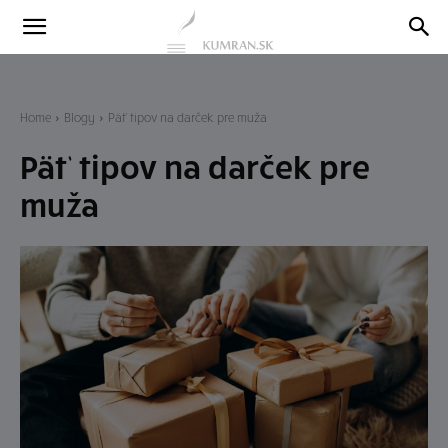
Kumran
Blog
Home
Blogy
Päť tipov na darček pre muža
Päť tipov na darček pre
muža