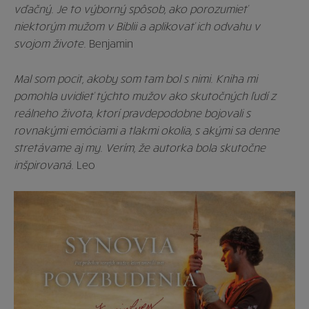
vďačný. Je to výborný spôsob, ako porozumieť
niektorým mužom v Biblii a aplikovať ich odvahu v
svojom živote.
Benjamin
Mal som pocit, akoby som tam bol s nimi. Kniha mi
pomohla uvidieť týchto mužov ako skutočných ľudí z
reálneho života, ktorí pravdep
o
dobne bojovali s
rovnakými emóciami a tlakmi okolia, s akými sa denne
stretávame aj my. Verím, že autorka bola skutočne
inšpirovaná.
Leo