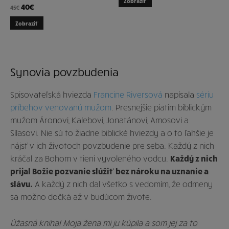
Zobraziť
40
€
45
€
Zobraziť
Synovia povzbudenia
Spisovateľská hviezda
Francine Riversová
napísala
sériu
príbehov venovanú mužom
. Presnejšie piatim biblickým
mužom Áronovi, Kalebovi, Jonatánovi, Amosovi a
Sílasovi. Nie sú to žiadne biblické hviezdy a o to ľahšie je
nájsť v ich životoch povzbudenie pre seba. Každý z nich
kráčal za Bohom v tieni vyvoleného vodcu.
Každý z nich
prijal Božie pozvanie slúžiť bez nároku na uznanie a
slávu.
A každý z nich dal všetko s vedomím, že odmeny
sa možno dočká až v budúcom živote.
Úžasná kniha! Moja žena mi ju kúpila a som jej za to