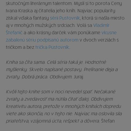
skutočným literárnym talentom. Myslí si to porota Ceny
Ivana Kraska aj čitatelia jeho kníh. Najviac popularity
získal vďaka fantasy
sérii Pustovník
, ktorá si našla miesto
aj v mnohých mužských srdciach. Volá sa
Vladimír
Štefanič
a ako krásny darček vám ponúkame
vkusne
zabalenú sériu podpísanú autorom
v dvoch verziách s
tričkom a bez
trička Pustovník
.
Kniha sa číta sama. Celá séria taká je. Hodnotné
myšlienky. Skvelo napísané postavy. Prelínanie deja a
zvraty. Dobrá práca. Obdivujem.
Juraj
Kvôli tejto knihe som v noci nevedel spať. Nečakané
zvraty a zvedavosť ma nútila čítať ďalej. Obdivujem
kreativitu autora, pretože v mnohých knihách dopredu
viete ako skončia, no v tejto nie. Najviac ma oslovila sila
priateľstva, vzájomná úcta, rešpekt a dôvera.
Štefan