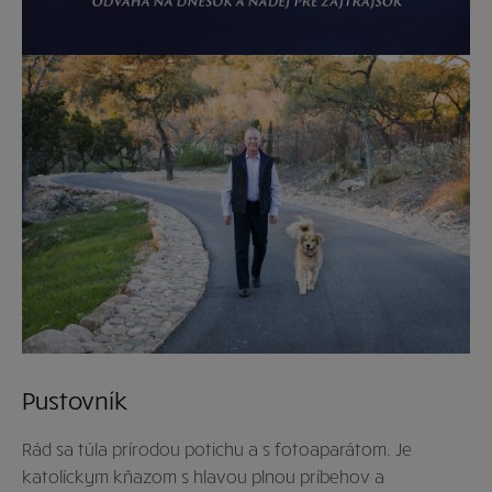
Pustovník
Rád sa túla prírodou potichu a s fotoaparátom. Je
katolíckym kňazom s hlavou plnou príbehov a