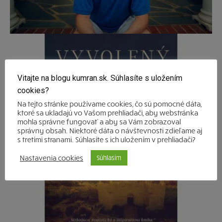
Vitajte na blogu kumran.sk. Súhlasíte s uložením
cookies?
Na tejto stránke používame cookies, čo sú pomocné dáta,
ktoré sa ukladajú vo Vašom prehliadači, aby webstránka
mohla správne fungovať a aby sa Vám zobrazoval
správny obsah. Niektoré dáta o návštevnosti zdieľame aj
s tretími stranami. Súhlasíte s ich uložením v prehliadači?
Nastavenia cookies
Súhlasím