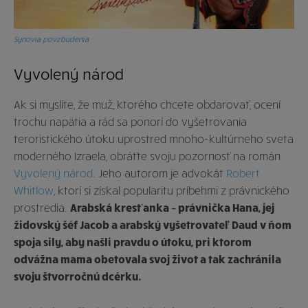
Synovia povzbudenia
Vyvolený národ
Ak si myslíte, že muž, ktorého chcete obdarovať, ocení
trochu napätia a rád sa ponorí do vyšetrovania
teroristického útoku uprostred mnoho-kultúrneho sveta
moderného Izraela, obráťte svoju pozornosť na román
Vyvolený národ
. Jeho autorom je advokát
Robert
Whitlow
, ktorí si získal popularitu príbehmi z právnického
prostredia.
Arabská kresťanka – právnička Hana, jej
židovský šéf Jacob a arabský vyšetrovateľ Daud v ňom
spoja sily, aby našli pravdu o útoku, pri ktorom
odvážna mama obetovala svoj život a tak zachránila
svoju štvorročnú dcérku.