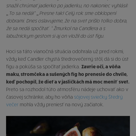
snažil chrúmať jadierko po jadierku, no nakoniec vyhlásil:
„To sa nedá!“ „Presne tak! Celý rok sme obklopení
dobrami. Dnes oslavujeme, že na svet prišlo toľko dobra,
že sa nedá spočítať. “ Žmurkol na Candlera a s
labužníckym gestom si aj on vložil do úst figu.
Hoci sa táto vianočná situácia odohrala už pred rokmi,
vždy keď Candler chystá štedrovečerný stôl, dá si do úst
figu a pokúša sa spočítať jadierka.
Zavrie oči, a vôňa
maku, stromčeka a sušených fíg ho prenesie do chvíle,
keď pochopil, že dieťa v jasličkách má moc meniť svet.
Preto sa rozhodol túto atmosféru nádeje uchovať ako v
časovej schránke, aby ho vôňa
sójovej sviečky Štedrý
večer
mohla vždy preniesť na nový začiatok.