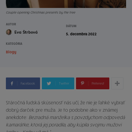
Couple opening Christmas presents by the tree
AUTOR
DÁTUM
Eva Štrbová
5. decembra 2022
KATEGÓRIA
Blogy
Facebook
Twitter
Pinterest
Stáročná ľudská skúsenosť nás učí, že nie je ľahké vybrať
dobrý darček pre muža. Je to podobne ako v známej
anekdote:
Bezradná manželka s povzdychom odpovedá
kamarátke, ktorá jej poradila, aby kúpila svojmu mužovi
knihu: „Knihu už má.“