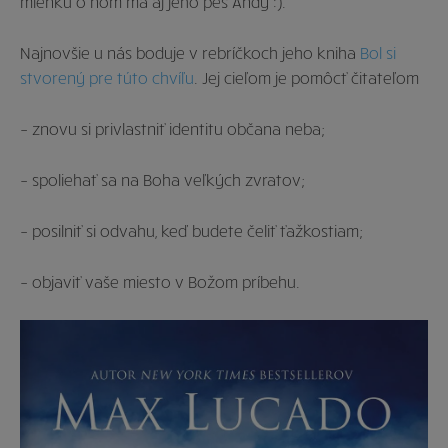
mienku o ňom má aj jeho pes Andy :).
Najnovšie u nás boduje v rebríčkoch jeho kniha
Bol si
stvorený pre túto chvíľu
. Jej cieľom je pomôcť čitateľom
– znovu si privlastniť identitu občana neba;
– spoliehať sa na Boha veľkých zvratov;
– posilniť si odvahu, keď budete čeliť ťažkostiam;
– objaviť vaše miesto v Božom príbehu.