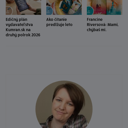
Edičný plán
Ako čítanie
Francine
vydavateľstva
predlžuje leto
Riversová: Mami,
Kumran.sk na
chýbaš mi.
druhý polrok 2026