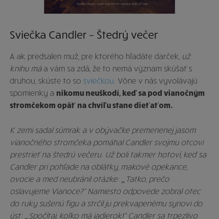
Sviečka Candler – Štedrý večer
A ak predsalen muž, pre ktorého hľadáte darček,
už
knihu má
a vám sa zdá, že to nemá význam skúšať s
druhou, skúste to so
sviečkou
. Vône v nás vyvolávajú
spomienky a
nikomu neuškodí, keď sa pod vianočným
stromčekom opäť na chvíľu stane dieťaťom.
K zemi sadal súmrak a v obývačke premenenej jasom
vianočného stromčeka pomáhal Candler svojmu otcovi
prestrieť na štedrú večeru. Už boli takmer hotoví, keď sa
Candler pri pohľade na oblátky, makové opekance,
ovocie a med neubránil otázke: „Tatko, prečo
oslavujeme Vianoce?“ Namiesto odpovede zobral otec
do ruky sušenú figu a strčil ju prekvapenému synovi do
úst: „Spočítaj, koľko má jadierok!“ Candler sa trpezlivo