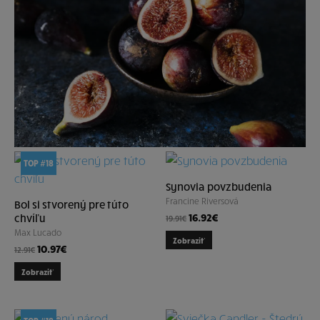
TOP #18
Synovia povzbudenia
Francine Riversová
Bol si stvorený pre túto
16.92
€
chvíľu
19.91
€
Max Lucado
Zobraziť
10.97
€
12.91
€
Zobraziť