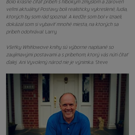
Bolo krásne čítať príbeh s hlbokým zmyslom a zároveň
veľmi aktuálny! Postavy boli realisticky vykreslené, ľudia,
ktorých by som rád spoznal. A keďže som bol v Izraeli,
dokázal som si vybaviť mnohé miesta, na ktorých sa
príbeh odohrával.
Larry
Všetky Whitlowove knihy sú výborne napísané so
zaujímavými postavami a s príbehom, ktorý vás núti čítať
ďalej. Ani Vyvolený národ nie je výnimka.
Steve