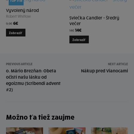
TOP #18
Vyvolený národ
Robert Whitlow
Sviečka Candler - Štedrý
6
€
večer
9.9
€
14
€
14
€
Zobraziť
Zobraziť
PREVIOUS ARTICLE
NEXT ARTICLE
o. Mário Brezňan: Obeta
Nákup pred Vianocami
očistí našu lásku od
egoizmu (Scribendi advent
#2)
Možno ťa tiež zaujme