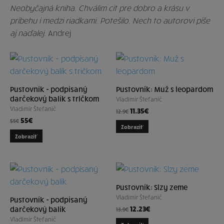
Neobyčajná kniha. Chválim cit pre dobro a krásu v
príbehu i medzi riadkami. Potešilo. Nech to autorovi píše
aj naďalej.
Andrej
Pustovník - podpísaný
Pustovník: Muž s leopardom
darčekový balík s tričkom
Vladimír Štefanič
Vladimír Štefanič
11.35
€
12.9
€
55
€
55
€
Zobraziť
Zobraziť
Pustovník: Slzy zeme
Vladimír Štefanič
Pustovník - podpísaný
12.23
€
darčekový balík
13.9
€
Vladimír Štefanič