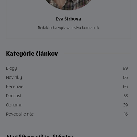
Eva Štrbová
Redaktorka vydavateľstva kumran.sk
Kategórie článkov
Blogy
99
Novinky
66
Recenzie
66
Podcast
53
Oznamy
39
Povedali o nás
16