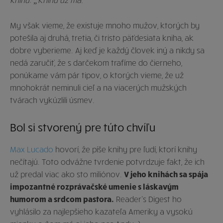
My však vieme, že existuje mnoho mužov, ktorých by
potešila aj druhá, tretia, či tristo päťdesiata kniha, ak
dobre vyberieme. Aj keď je každý človek iný a nikdy sa
nedá zaručiť, že s darčekom trafíme do čierneho,
ponúkame vám pár tipov, o ktorých vieme, že už
mnohokrát neminuli cieľ a na viacerých mužských
tvárach vykúzlili úsmev.
Bol si stvorený pre túto chvíľu
Max Lucado
hovorí, že píše knihy pre ľudí, ktorí knihy
nečítajú. Toto odvážne tvrdenie potvrdzuje fakt, že ich
už predal viac ako sto miliónov.
V jeho knihách sa spája
impozantné rozprávačské umenie s láskavým
humorom a srdcom pastora.
Reader’s Digest ho
vyhlásilo za najlepšieho kazateľa Ameriky a vysokú