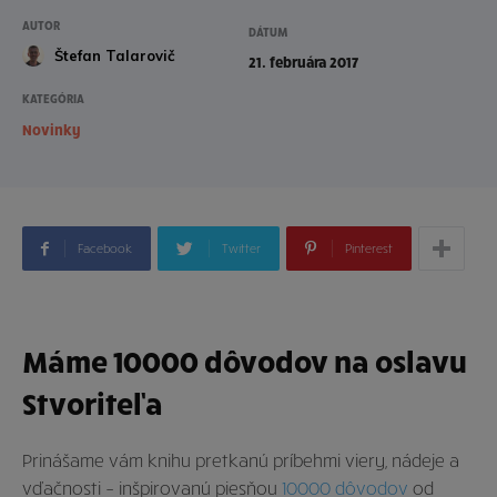
AUTOR
DÁTUM
Štefan Talarovič
21. februára 2017
KATEGÓRIA
Novinky
Facebook
Twitter
Pinterest
Máme 10000 dôvodov na oslavu
Stvoriteľa
Prinášame vám knihu pretkanú príbehmi viery, nádeje a
vďačnosti – inšpirovanú piesňou
10000 dôvodov
od