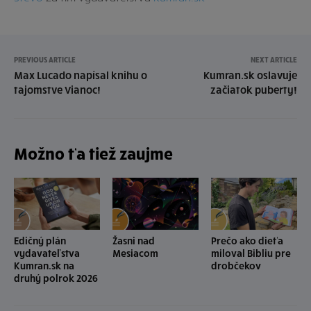
PREVIOUS ARTICLE
NEXT ARTICLE
Max Lucado napísal knihu o
Kumran.sk oslavuje
tajomstve Vianoc!
začiatok puberty!
Možno ťa tiež zaujme
Edičný plán
Žasni nad
Prečo ako dieťa
vydavateľstva
Mesiacom
miloval Bibliu pre
Kumran.sk na
drobčekov
druhý polrok 2026