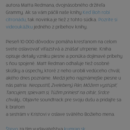
autora Matta Redmana, dvojnásobného držiteľa
Grammy. Ak sa vám páčili naše knihy
Keď Boh robí
citronádu
, tak novinka je tiež z tohto súdka.
Pozrite si
videoukážku
jedného z príbehov knihy.
Pieseň 10 000 dôvodov pomáha kresťanom na celom
svete oslavovať víťazstvá a znášať utrpenie. Kniha
opisuje detaily vzniku piesne a ponúka dojímavé príbehy
s ňou spojené. Matt Redman odhaľuje tiež osobné
skúšky a úspechy, ktoré z neho urobili vedúceho chvál,
akého dnes poznáme. Medzi jeho najznámejšie piesne u
nás patria:
Neopustíš, Zvelebený Pán, Môžem vystúpiť,
Tancujem, spievam si, Túžim priniesť na oltár, Srdce
chvály
… Objavte soundtrack pre svoju dušu a pridajte sa
k bratom
a sestrám v Kristovi v oslave svätého Božieho mena.
Števo
za tím vydavateľstva
kumran.sk