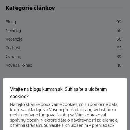
Kategórie článkov
Blogy
99
Novinky
66
Recenzie
66
Podcast
53
Oznamy
39
Povedali o nás
16
Najčítanejšie články
Vitajte na blogu kumran.sk. Súhlasíte s uložením
cookies?
Na tejto stránke používame cookies, čo sú pomocné dáta,
ktoré sa ukladajú vo Vašom prehliadači, aby webstránka
mohla správne fungovať a aby sa Vám zobrazoval
správny obsah. Niektoré dáta o návštevnosti zdieľame aj
s tretími stranami. Súhlasíte s ich uložením v prehliadači?