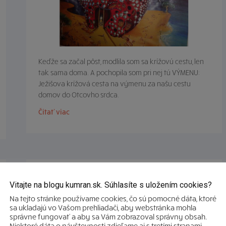
Keďže sa začal pôst, modlila som sa krížovú cestu, len
tak sama doma. A pochopila som pri nej tú VÝMENU:
Ježišova krížová cesta na výmenu za našu cestu
domov do Otcovho srdca.
Čítať viac
Odvaha byť zlomený
Vitajte na blogu kumran.sk. Súhlasíte s uložením cookies?
Na tejto stránke používame cookies, čo sú pomocné dáta, ktoré
Eva Petrovičová
-
23. októbra 2017
sa ukladajú vo Vašom prehliadači, aby webstránka mohla
správne fungovať a aby sa Vám zobrazoval správny obsah.
Niektoré dáta o návštevnosti zdieľame aj s tretími stranami.