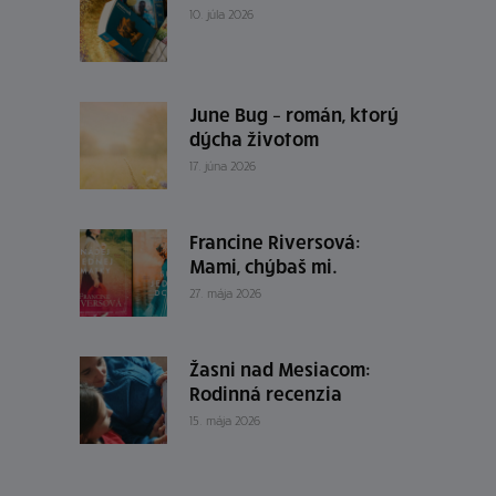
10. júla 2026
June Bug – román, ktorý
dýcha životom
17. júna 2026
Francine Riversová:
Mami, chýbaš mi.
27. mája 2026
Žasni nad Mesiacom:
Rodinná recenzia
15. mája 2026