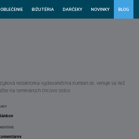
OBLEČENIE
BIŽUTÉRIA
DARČEKY
NOVINKY
BLOG
zyková redaktorka vydavateľstva Kumran.sk; venuje sa tiež
užbe na seminároch Otcovo srdce.
ÁNKY
článkov
MENTÁRE
komentárov