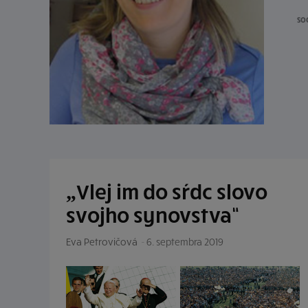
SO
„Vlej im do sŕdc slovo
svojho synovstva“
Eva Petrovičová
-
6. septembra 2019