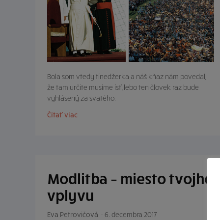
Bola som vtedy tínedžerka a náš kňaz nám povedal,
že tam určite musíme ísť, lebo ten človek raz bude
vyhlásený za svätého.
Čítať viac
Modlitba – miesto tvojho
vplyvu
Eva Petrovičová
-
6. decembra 2017