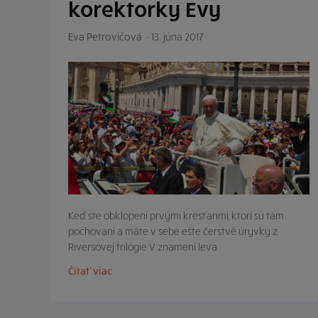
korektorky Evy
Eva Petrovičová
-
13. júna 2017
Keď ste obklopení prvými kresťanmi, ktorí sú tam
pochovaní a máte v sebe ešte čerstvé úryvky z
Riversovej trilógie V znamení leva
Čítať viac