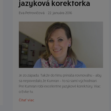
jazyková korektorka
Eva Petrovičová
-
22. januára 2016
Je zo západu. Takže do tímu prináša rovnováhu – aby
sa nepovedalo, že Kumran – to sú samí východniari.
Pre Kumran robí excelentne jazykové korektúry. Viac
o Evke tu.
Čítať viac