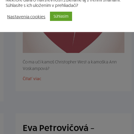
Súhlasíte s ich uložením v prehliadači?
Nastavenia cookies
Súhlasím
Čo ma učí kamoš Christopher West a kamoška Ann
Voskampová?
Čítať viac
Eva Petrovičová –