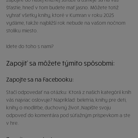
šťastie, hneď v tom budete mať jasno. Môžete totiž
vyhrať všetky knihy, ktoré v Kumran v roku 2025
vydáme, takže najbližší rok nebude na vašom nočnom
stolíku miesto.
Idete do toho s nami?
Zapojiť sa môžete týmito spôsobmi:
Zapojte sa na Facebooku:
Stačí odpovedať na otázku: Ktorá z našich kategórií kníh
vás najviac oslovuje? Napríklad: beletria, knihy pre deti,
knihy o modlitbe, duchovný život…Napíšte svoju
odpoveď do komentára pod súťažným príspevkom a ste
v hre.