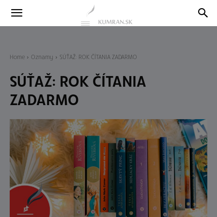
Kumran
Blog
Home
Oznamy
SÚŤAŽ: ROK ČÍTANIA ZADARMO
SÚŤAŽ: ROK ČÍTANIA
ZADARMO