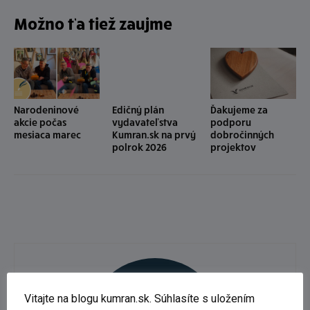
Možno ťa tiež zaujme
Narodeninové
Edičný plán
Ďakujeme za
akcie počas
vydavateľstva
podporu
mesiaca marec
Kumran.sk na prvý
dobročinných
polrok 2026
projektov
Vitajte na blogu kumran.sk. Súhlasíte s uložením