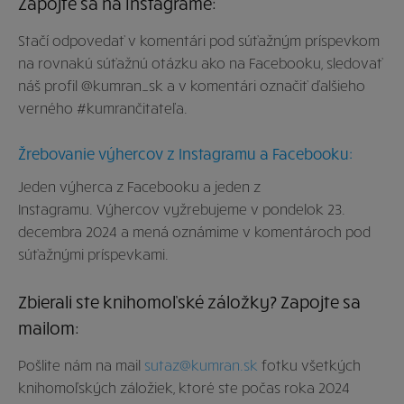
Zapojte sa na Instagrame:
Stačí odpovedať v komentári pod súťažným príspevkom
na rovnakú súťažnú otázku ako na Facebooku, sledovať
náš profil @kumran_sk a v komentári označiť ďalšieho
verného #kumrančitateľa.
Žrebovanie výhercov z Instagramu a Facebooku:
Jeden výherca z Facebooku a jeden z
Instagramu. Výhercov vyžrebujeme v pondelok 23.
decembra 2024 a mená oznámime v komentároch pod
súťažnými príspevkami.
Zbierali ste knihomoľské záložky? Zapojte sa
mailom:
Pošlite nám na mail
sutaz@kumran.sk
fotku všetkých
knihomoľských záložiek, ktoré ste počas roka 2024