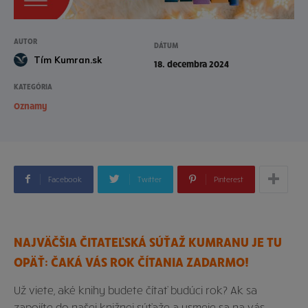
AUTOR
DÁTUM
Tím Kumran.sk
18. decembra 2024
KATEGÓRIA
Oznamy
Facebook
Twitter
Pinterest
NAJVÄČŠIA ČITATEĽSKÁ SÚŤAŽ KUMRANU JE TU
OPÄŤ: ČAKÁ VÁS ROK ČÍTANIA ZADARMO!
Už viete, aké knihy budete čítať budúci rok? Ak sa
zapojíte do našej knižnej súťaže a usmeje sa na vás