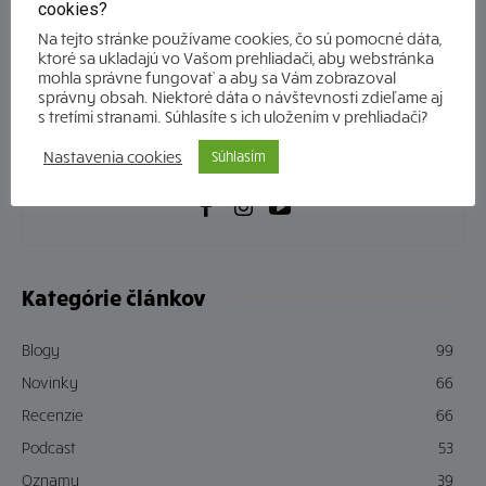
cookies?
Na tejto stránke používame cookies, čo sú pomocné dáta,
ktoré sa ukladajú vo Vašom prehliadači, aby webstránka
mohla správne fungovať a aby sa Vám zobrazoval
správny obsah. Niektoré dáta o návštevnosti zdieľame aj
s tretími stranami. Súhlasíte s ich uložením v prehliadači?
Nastavenia cookies
Súhlasím
Tím Kumran.sk
Kategórie článkov
Blogy
99
Novinky
66
Recenzie
66
Podcast
53
Oznamy
39