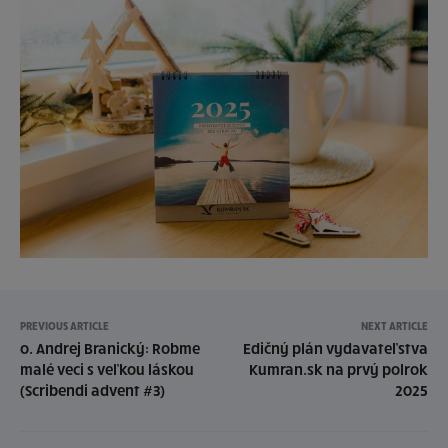
PREVIOUS ARTICLE
NEXT ARTICLE
o. Andrej Branický: Robme
Edičný plán vydavateľstva
malé veci s veľkou láskou
Kumran.sk na prvý polrok
(Scribendi advent #3)
2025