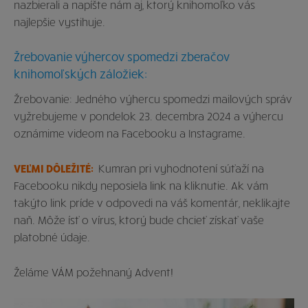
nazbierali a napíšte nám aj, ktorý knihomoľko vás
najlepšie vystihuje.
Žrebovanie výhercov spomedzi zberačov
knihomoľských záložiek:
Žrebovanie: Jedného výhercu spomedzi mailových správ
vyžrebujeme v pondelok 23. decembra 2024 a výhercu
oznámime videom na Facebooku a Instagrame.
VEĽMI DÔLEŽITÉ:
Kumran pri vyhodnotení súťaží na
Facebooku nikdy neposiela link na kliknutie. Ak vám
takýto link príde v odpovedi na váš komentár, neklikajte
naň. Môže ísť o vírus, ktorý bude chcieť získať vaše
platobné údaje.
Želáme VÁM požehnaný Advent!