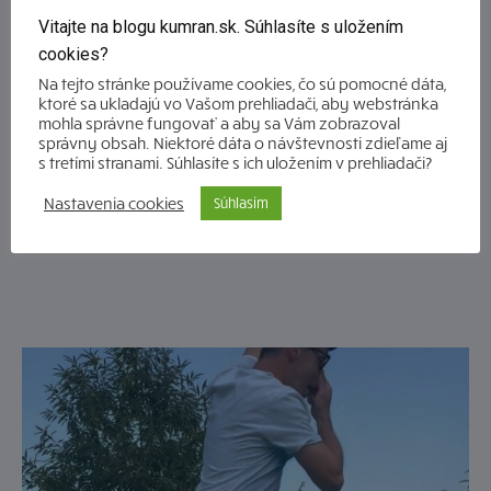
Recenzie
66
Vitajte na blogu kumran.sk. Súhlasíte s uložením
Podcast
53
cookies?
Na tejto stránke používame cookies, čo sú pomocné dáta,
Oznamy
39
ktoré sa ukladajú vo Vašom prehliadači, aby webstránka
Povedali o nás
16
mohla správne fungovať a aby sa Vám zobrazoval
správny obsah. Niektoré dáta o návštevnosti zdieľame aj
s tretími stranami. Súhlasíte s ich uložením v prehliadači?
Najčítanejšie články
Nastavenia cookies
Súhlasím