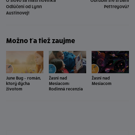
O slovo sa hlási novinka
Obľúbili ste si Dani
Odlúčení od Lynn
Pettreyovú?
Austinovej!
Možno ťa tiež zaujme
June Bug – román,
Žasni nad
Žasni nad
ktorý dýcha
Mesiacom:
Mesiacom
životom
Rodinná recenzia