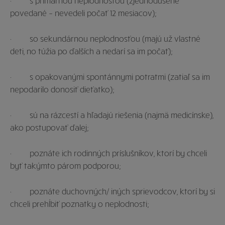
· s primárnou neplodnosťou (zjednodušene
povedané – nevedeli počať 12 mesiacov);
· so sekundárnou neplodnosťou (majú už vlastné
deti, no túžia po ďalších a nedarí sa im počať);
· s opakovanými spontánnymi potratmi (zatiaľ sa im
nepodarilo donosiť dieťatko);
· sú na rázcestí a hľadajú riešenia (najmä medicínske),
ako postupovať ďalej;
· poznáte ich rodinných príslušníkov, ktorí by chceli
byť takýmto párom podporou;
· poznáte duchovných/ iných sprievodcov, ktorí by si
chceli prehĺbiť poznatky o neplodnosti;