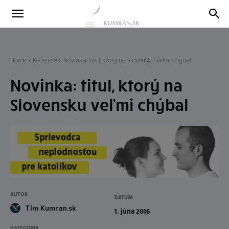
Kumran
Blog
Home
Recenzie
Novinka: titul, ktorý na Slovensku veľmi chýbal
Novinka: titul, ktorý na
Slovensku veľmi chýbal
AUTOR
DÁTUM
Tím Kumran.sk
1. júna 2016
KATEGÓRIA