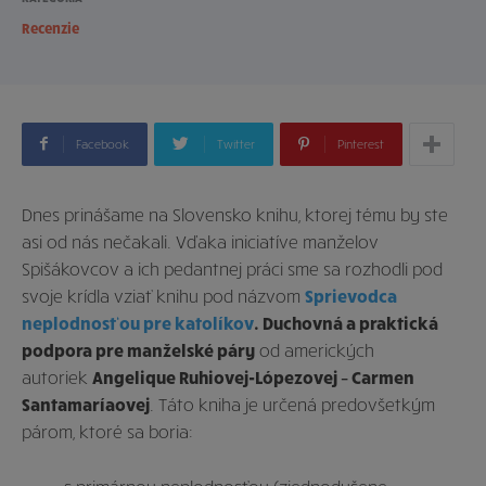
Recenzie
Facebook
Twitter
Pinterest
Dnes prinášame na Slovensko knihu, ktorej tému by ste
asi od nás nečakali. Vďaka iniciatíve manželov
Spišákovcov a ich pedantnej práci sme sa rozhodli pod
svoje krídla vziať knihu pod názvom
Sprievodca
neplodnosťou pre katolíkov
. Duchovná a praktická
podpora pre manželské páry
od amerických
autoriek
Angelique Ruhiovej-Lópezovej – Carmen
Santamaríaovej
. Táto kniha je určená predovšetkým
párom, ktoré sa boria: