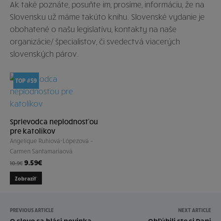
Ak také poznáte, posuňte im, prosíme, informáciu, že na
Slovensku už máme takúto knihu. Slovenské vydanie je
obohatené o našu legislatívu, kontakty na naše
organizácie/ špecialistov, či svedectvá viacerých
slovenských párov.
TOP #59
Sprievodca neplodnosťou
pre katolíkov
Angelique Ruhiová-Lópezová –
Carmen Santamaríaová
9.59
€
10.9
€
Zobraziť
PREVIOUS ARTICLE
NEXT ARTICLE