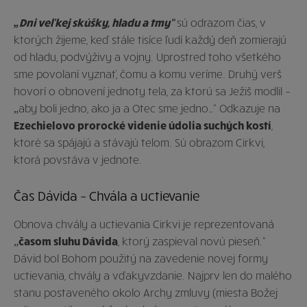
„Dni veľkej skúšky, hladu a tmy“
sú odrazom čias, v
ktorých žijeme, keď stále tisíce ľudí každý deň zomierajú
od hladu, podvýživy a vojny. Uprostred toho všetkého
sme povolaní vyznať, čomu a komu veríme. Druhý verš
hovorí o obnovení jednoty tela, za ktorú sa Ježiš modlil –
„aby boli jedno, ako ja a Otec sme jedno…“ Odkazuje na
Ezechielovo prorocké videnie údolia suchých kostí
,
ktoré sa spájajú a stávajú telom. Sú obrazom Cirkvi,
ktorá povstáva v jednote.
Čas Dávida – Chvála a uctievanie
Obnova chvály a uctievania Cirkvi je reprezentovaná
„
časom sluhu Dávida
, ktorý zaspieval novú pieseň.“
Dávid bol Bohom použitý na zavedenie novej formy
uctievania, chvály a vďakyvzdanie. Najprv len do malého
stanu postaveného okolo Archy zmluvy (miesta Božej