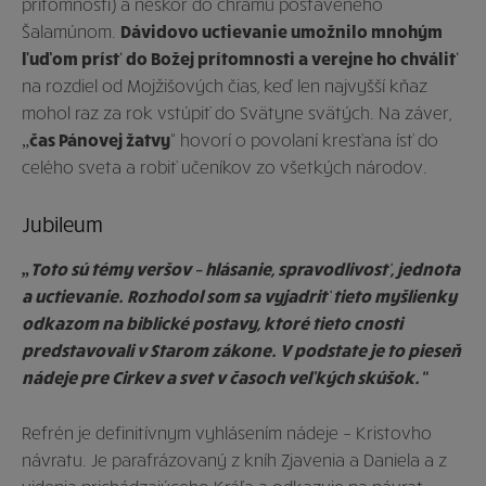
prítomnosti) a neskôr do chrámu postaveného
Šalamúnom.
Dávidovo uctievanie umožnilo mnohým
ľuďom prísť do Božej prítomnosti a verejne ho chváliť
na rozdiel od Mojžišových čias, keď len najvyšší kňaz
mohol raz za rok vstúpiť do Svätyne svätých. Na záver,
„
čas Pánovej žatvy
“ hovorí o povolaní kresťana ísť do
celého sveta a robiť učeníkov zo všetkých národov.
Jubileum
„Toto sú témy veršov – hlásanie, spravodlivosť, jednota
a uctievanie. Rozhodol som sa vyjadriť tieto myšlienky
odkazom na biblické postavy, ktoré tieto cnosti
predstavovali v Starom zákone. V podstate je to pieseň
nádeje pre Cirkev a svet v časoch veľkých skúšok.“
Refrén je definitívnym vyhlásením nádeje – Kristovho
návratu. Je parafrázovaný z kníh Zjavenia a Daniela a z