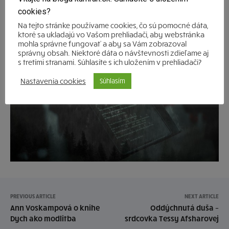
sa spieva takmer po celom svete.
“ A my len dodávame,
cookies?
že 25 rokov už aj na Slovensku.
Na tejto stránke používame cookies, čo sú pomocné dáta,
ktoré sa ukladajú vo Vašom prehliadači, aby webstránka
mohla správne fungovať a aby sa Vám zobrazoval
správny obsah. Niektoré dáta o návštevnosti zdieľame aj
s tretími stranami. Súhlasíte s ich uložením v prehliadači?
Nastavenia cookies
Súhlasím
PREVIOUS ARTICLE
NEXT ARTICLE
Ann Voskampová o knihe
Oddýchnutá duša –
Dych ako modlitba
srdcovka Tessy Afsharovej