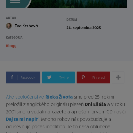
AUTOR
DÁTUM
Eva Štrbová
24. septembra 2025
KATEGÓRIA
Blogy
Facebook
Twitter
Pinterest
Ako spoločenstvo
Rieka Života
sme pred 25. rokmi
preložili z anglického originálu pieseň
Dni Eliáša
a v roku
2001 sme ju vydali na kazete a aj našom prvom CD nosiči
Daj sa mi napiť
. Mnoho rokov nás povzbudzuje a
oduševňuje počas modlitieb. Je to naša obľúbená