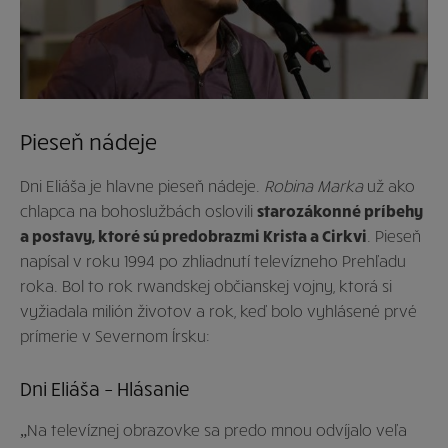
Pieseň nádeje
Dni Eliáša je hlavne pieseň nádeje.
Robina Marka
už ako
chlapca na bohoslužbách oslovili
starozákonné príbehy
a postavy, ktoré sú predobrazmi Krista a Cirkvi
. Pieseň
napísal v roku 1994 po zhliadnutí televízneho Prehľadu
roka. Bol to rok rwandskej občianskej vojny, ktorá si
vyžiadala milión životov a rok, keď bolo vyhlásené prvé
prímerie v Severnom Írsku:
Dni Eliáša – Hlásanie
„Na televíznej obrazovke sa predo mnou odvíjalo veľa