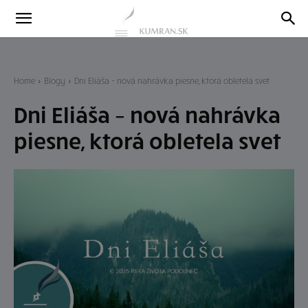
Kumran
Blog
Home
Blogy
Dni Eliáša - nová nahrávka piesne, ktorá obletela svet
Dni Eliáša – nová nahrávka
piesne, ktorá obletela svet