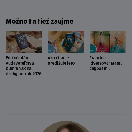
Možno ťa tiež zaujme
Edičný plán
Ako čítanie
Francine
vydavateľstva
predlžuje leto
Riversová: Mami,
Kumran.sk na
chýbaš mi.
druhý polrok 2026