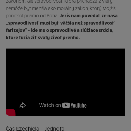
zákonom, ale spravodlivosť, ktorá prichádza z viery,
nemôže byť menšia ako morálny zákon, ktorý Mojžiš
priniesol priamo od Boha.
Ježiš nám povedal, že naša
„spravodlivosť musí byť väčšia než spravodlivosť
farizejov“ – ide mu o spravodlivé a slúžiace srdcia,
ktoré túžia žiť svätý život preňho.
Čas Ezechiela – Jednota