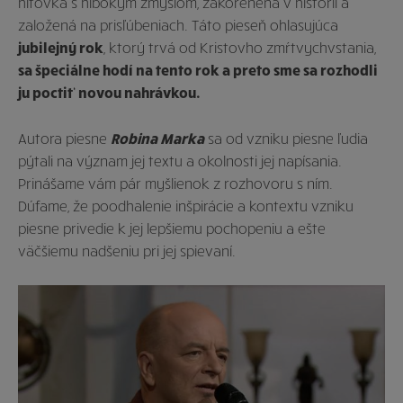
hitovka s hlbokým zmyslom, zakorenená v histórii a
založená na prisľúbeniach. Táto pieseň ohlasujúca
jubilejný rok
, ktorý trvá od Kristovho zmŕtvychvstania,
sa špeciálne hodí na tento rok a preto sme sa rozhodli
ju poctiť novou nahrávkou.
Autora piesne
Robina Marka
sa od vzniku piesne ľudia
pýtali na význam jej textu a okolnosti jej napísania.
Prinášame vám pár myšlienok z rozhovoru s ním.
Dúfame, že poodhalenie inšpirácie a kontextu vzniku
piesne privedie k jej lepšiemu pochopeniu a ešte
väčšiemu nadšeniu pri jej spievaní.