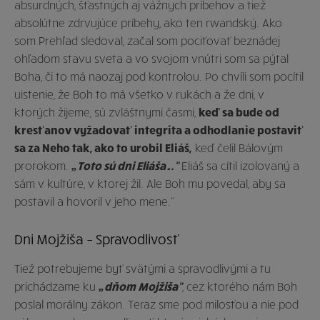
absurdných, šťastných aj vážnych príbehov a tiež
absolútne zdrvujúce príbehy, ako ten rwandský. Ako
som Prehľad sledoval, začal som pociťovať beznádej
ohľadom stavu sveta a vo svojom vnútri som sa pýtal
Boha, či to má naozaj pod kontrolou. Po chvíli som pocítil
uistenie, že Boh to má všetko v rukách a že dni, v
ktorých žijeme, sú zvláštnymi časmi,
keď sa bude od
kresťanov vyžadovať integrita a odhodlanie postaviť
sa za Neho tak, ako to urobil Eliáš,
keď čelil Bálovým
prorokom.
„Toto sú dni Eliáša…“
Eliáš sa cítil izolovaný a
sám v kultúre, v ktorej žil. Ale Boh mu povedal, aby sa
postavil a hovoril v jeho mene.“
Dni Mojžiša – Spravodlivosť
Tiež potrebujeme byť svätými a spravodlivými a tu
prichádzame ku
„dňom Mojžiša“
, cez ktorého nám Boh
poslal morálny zákon. Teraz sme pod milosťou a nie pod