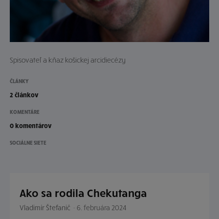
Spisovateľ a kňaz košickej arcidiecézy
ČLÁNKY
2 článkov
KOMENTÁRE
0 komentárov
SOCIÁLNE SIETE
Ako sa rodila Chekutanga
Vladimír Štefanič
-
6. februára 2024