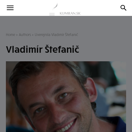
Kumran
Blog
Home
Authors
Uverejnila Vladimír Štefanič
Vladimír Štefanič