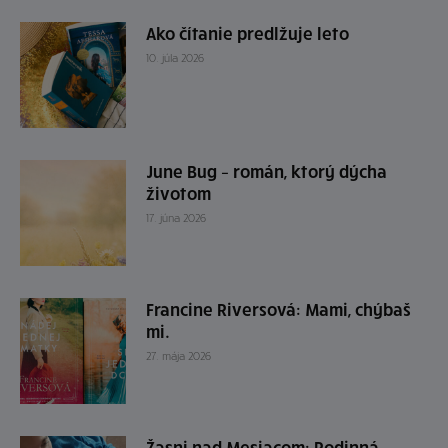
Ako čítanie predlžuje leto
10. júla 2026
June Bug – román, ktorý dýcha
životom
17. júna 2026
Francine Riversová: Mami, chýbaš
mi.
27. mája 2026
Žasni nad Mesiacom: Rodinná